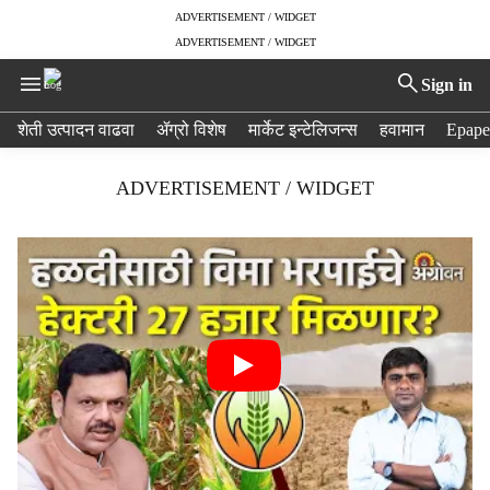
ADVERTISEMENT / WIDGET
ADVERTISEMENT / WIDGET
Sign in
H
शेती उत्पादन वाढवा
ॲग्रो विशेष
मार्केट इन्टेलिजन्स
हवामान
Epape
e
a
ADVERTISEMENT / WIDGET
d
e
r
m
e
n
u
i
t
e
m
s