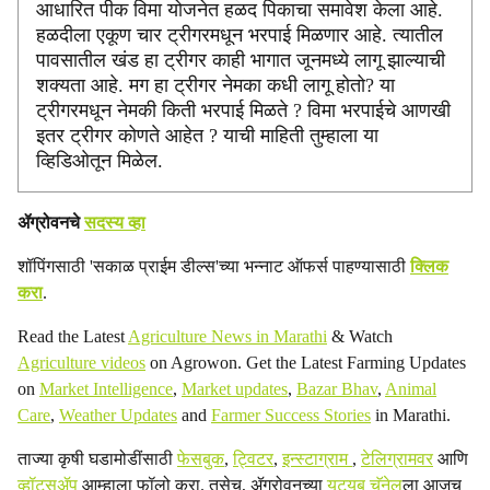
आधारित पीक विमा योजनेत हळद पिकाचा समावेश केला आहे.
i
हळदीला एकूण चार ट्रीगरमधून भरपाई मिळणार आहे. त्यातील
a
पावसातील खंड हा ट्रीगर काही भागात जूनमध्ये लागू झाल्याची
शक्यता आहे. मग हा ट्रीगर नेमका कधी लागू होतो? या
l
ट्रीगरमधून नेमकी किती भरपाई मिळते ? विमा भरपाईचे आणखी
इतर ट्रीगर कोणते आहेत ? याची माहिती तुम्हाला या
s
व्हिडिओतून मिळेल.
h
ॲग्रोवनचे
सदस्य व्हा
a
शॉपिंगसाठी 'सकाळ प्राईम डील्स'च्या भन्नाट ऑफर्स पाहण्यासाठी
क्लिक
r
करा
.
e
Read the Latest
Agriculture News in Marathi
& Watch
Agriculture videos
on Agrowon. Get the Latest Farming Updates
on
Market Intelligence
,
Market updates
,
Bazar Bhav
,
Animal
Care
,
Weather Updates
and
Farmer Success Stories
in Marathi.
ताज्या कृषी घडामोडींसाठी
फेसबुक
,
ट्विटर
,
इन्स्टाग्राम
,
टेलिग्रामवर
आणि
व्हॉट्सॲप
आम्हाला फॉलो करा. तसेच, ॲग्रोवनच्या
यूट्यूब चॅनेल
ला आजच