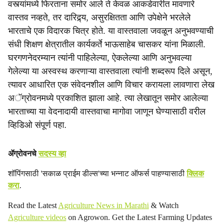
a
वस्त्यांमध्ये फिरताना समोर आले ते केवळ आकडेवारीत मावणारे
वास्तव नव्हते, तर दारिद्र्य, असुरक्षितता आणि उपेक्षेने भरलेले
l
भारताचे एक विदारक चित्र होते. या वास्तवाला जवळून अनुभवण्याची
s
संधी शिक्षण क्षेत्रातील कार्यकर्ते भाऊसाहेब चासकर यांना मिळाली.
घरगणनेदरम्यान त्यांनी पाहिलेल्या, ऐकलेल्या आणि अनुभवल्या
h
गेलेल्या या अस्वस्थ करणाऱ्या वास्तवाला त्यांनी शब्दरूप दिले असून,
a
त्यावर आधारित एक संवेदनशील आणि विचार करायला लावणारा लेख
अॅग्रोवनमध्ये प्रकाशित झाला आहे. त्या लेखातून समोर आलेल्या
r
भारताच्या या वेदनादायी वास्तवाचा मागोवा जाणून घेण्यासाठी वरील
e
व्हिडिओ संपूर्ण पहा.
ॲग्रोवनचे
सदस्य व्हा
शॉपिंगसाठी 'सकाळ प्राईम डील्स'च्या भन्नाट ऑफर्स पाहण्यासाठी
क्लिक
करा
.
Read the Latest
Agriculture News in Marathi
& Watch
Agriculture videos
on Agrowon. Get the Latest Farming Updates