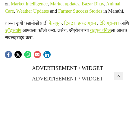
on
Market Intelligence
,
Market updates
,
Bazar Bhav
,
Animal
Care
,
Weather Updates
and
Farmer Success Stories
in Marathi.
ताज्या कृषी घडामोडींसाठी
फेसबुक
,
ट्विटर
,
इन्स्टाग्राम
,
टेलिग्रामवर
आणि
व्हॉट्सॲप
आम्हाला फॉलो करा. तसेच, ॲग्रोवनच्या
यूट्यूब चॅनेल
ला आजच
सबस्क्राइब करा.
ADVERTISEMENT / WIDGET
×
ADVERTISEMENT / WIDGET