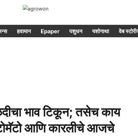
िजन्स
हवामान
Epaper
पशुधन
यशोगाथा
वेब स्टोर
ीचा भाव टिकून; तसेच काय
टोमॅटो आणि कारलीचे आजचे