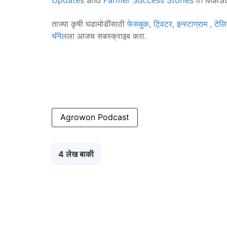
Updates
and
Farmer Success Stories
in Marat
ताज्या कृषी घडामोडींसाठी
फेसबुक
,
ट्विटर
,
इन्स्टाग्राम
,
टेलि
चॅनेल
ला आजच सबस्क्राइब करा.
Agrowon Podcast
4 लेख बाकी