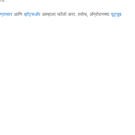
hi.
ग्रामवर
आणि
व्हॉट्सॲप
आम्हाला फॉलो करा. तसेच, ॲग्रोवनच्या
यूट्यूब