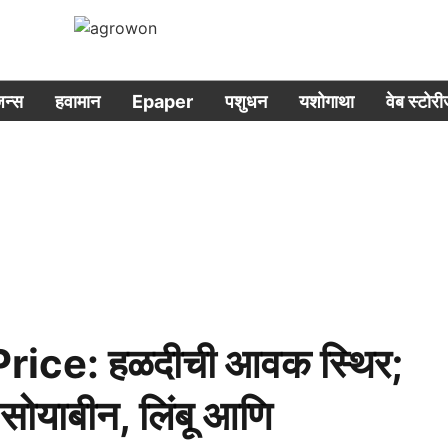
िजन्स
हवामान
Epaper
पशुधन
यशोगाथा
वेब स्टोर
ice: हळदीची आवक स्थिर;
सोयाबीन, लिंबू आणि