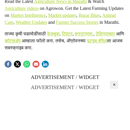
Read the Latest
Agriculture News in Marathi
& Watch
Agriculture videos
on Agrowon. Get the Latest Farming Updates
on
Market Intelligence
,
Market updates
,
Bazar Bhav
,
Animal
Care
,
Weather Updates
and
Farmer Success Stories
in Marathi.
ताज्या कृषी घडामोडींसाठी
फेसबुक
,
ट्विटर
,
इन्स्टाग्राम
,
टेलिग्रामवर
आणि
व्हॉट्सॲप
आम्हाला फॉलो करा. तसेच, ॲग्रोवनच्या
यूट्यूब चॅनेल
ला आजच
सबस्क्राइब करा.
ADVERTISEMENT / WIDGET
×
ADVERTISEMENT / WIDGET