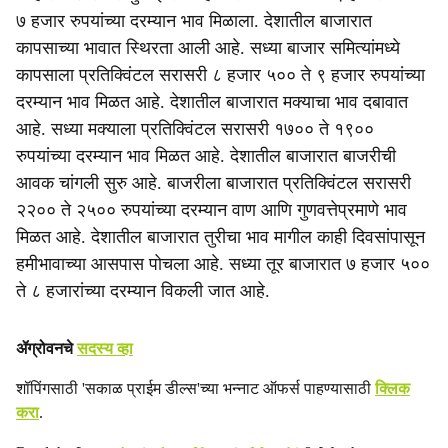
c
७ हजार रुपयांच्या दरम्यान भाव मिळाला. देशातील बाजारात
कापसाच्या भावात स्थिरता आली आहे. सध्या बाजार समित्यांमध्ये
i
कापसाला प्रतिक्विंटल सरासरी ८ हजार ५०० ते ९ हजार रुपयांच्या
a
दरम्यान भाव मिळत आहे. देशातील बाजारात मक्याचा भाव दबावात
आहे. सध्या मक्याला प्रतिक्विंटल सरासरी १७०० ते १९००
l
रुपयांच्या दरम्यान भाव मिळत आहे. देशातील बाजारात बाजरीची
s
आवक चांगली सुरु आहे. बाजरीला बाजारात प्रतिक्विंटल सरासरी
२२०० ते २५०० रुपयांच्या दरम्यान वाण आणि गुणवत्तेप्रमाणे भाव
h
मिळत आहे. देशातील बाजारात तुरीचा भाव मागील काही दिवसांपासून
a
हमीभावाच्या आसपास पोचला आहे. सध्या तूर बाजारात ७ हजार ५००
ते ८ हजारांच्या दरम्यान विकली जात आहे.
r
e
ॲग्रोवनचे
सदस्य व्हा
शॉपिंगसाठी 'सकाळ प्राईम डील्स'च्या भन्नाट ऑफर्स पाहण्यासाठी
क्लिक
करा
.