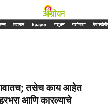
िजन्स
हवामान
Epaper
पशुधन
यशोगाथा
वेब स्टोर
बावातच; तसेच काय आहेत
हरभरा आणि कारल्याचे