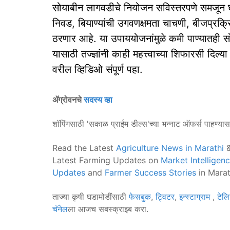
सोयाबीन लागवडीचे नियोजन सविस्तरपणे समजून घेणे
निवड, बियाण्यांची उगवणक्षमता चाचणी, बीजप्रक्रि
ठरणार आहे. या उपाययोजनांमुळे कमी पाण्यातही 
यासाठी तज्ज्ञांनी काही महत्त्वाच्या शिफारसी दिल्य
वरील व्हिडिओ संपूर्ण पहा.
ॲग्रोवनचे
सदस्य व्हा
शॉपिंगसाठी 'सकाळ प्राईम डील्स'च्या भन्नाट ऑफर्स पाहण्या
Read the Latest
Agriculture News in Marathi
&
Latest Farming Updates on
Market Intelligen
Updates
and
Farmer Success Stories
in Marat
ताज्या कृषी घडामोडींसाठी
फेसबुक
,
ट्विटर
,
इन्स्टाग्राम
,
टेलि
चॅनेल
ला आजच सबस्क्राइब करा.