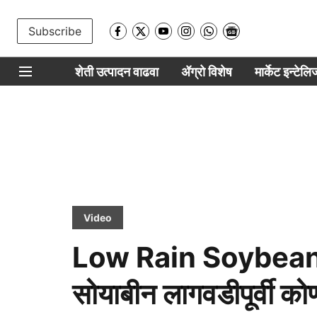
Subscribe
शेती उत्पादन वाढवा
ॲग्रो विशेष
मार्केट इन्टेल
Video
Low Rain Soybean: कम
सोयाबीन लागवडीपूर्वी को