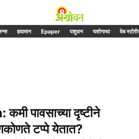
िजन्स
हवामान
Epaper
पशुधन
यशोगाथा
वेब स्टोर
ी पावसाच्या दृष्टीने
णकोणते टप्पे येतात?