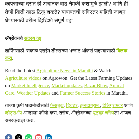
कापसाच्या दरात ही अचानक वाढ नेमकी कशामुळे झाली? आणि ही
i
तेजी किती काळ टिकू शकते? याबाबतची सविस्तर माहिती जाणून
a
घेण्यासाठी वरील व्हिडिओ संपूर्ण पहा.
l
ॲग्रोवनचे
सदस्य व्हा
s
शॉपिंगसाठी 'सकाळ प्राईम डील्स'च्या भन्नाट ऑफर्स पाहण्यासाठी
क्लिक
h
करा
.
a
Read the Latest
Agriculture News in Marathi
& Watch
Agriculture videos
on Agrowon. Get the Latest Farming Updates
r
on
Market Intelligence
,
Market updates
,
Bazar Bhav
,
Animal
e
Care
,
Weather Updates
and
Farmer Success Stories
in Marathi.
ताज्या कृषी घडामोडींसाठी
फेसबुक
,
ट्विटर
,
इन्स्टाग्राम
,
टेलिग्रामवर
आणि
व्हॉट्सॲप
आम्हाला फॉलो करा. तसेच, ॲग्रोवनच्या
यूट्यूब चॅनेल
ला आजच
सबस्क्राइब करा.