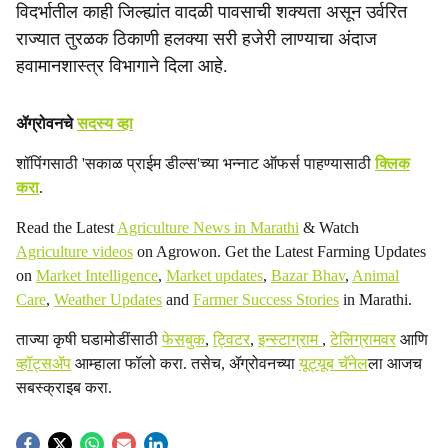
a
विदर्भातील काही जिल्ह्यांत वादळी पावसाची शक्यता असून उर्वरित
राज्यात तुरळक ठिकाणी हलक्या सरी हजेरी लाण्याचा अंदाज
l
हवामानशास्त्र विभागाने दिला आहे.
s
h
ॲग्रोवनचे
सदस्य व्हा
a
शॉपिंगसाठी 'सकाळ प्राईम डील्स'च्या भन्नाट ऑफर्स पाहण्यासाठी
क्लिक
करा
.
r
Read the Latest
Agriculture News in Marathi
& Watch
e
Agriculture videos
on Agrowon. Get the Latest Farming Updates
on
Market Intelligence
,
Market updates
,
Bazar Bhav
,
Animal
Care
,
Weather Updates
and
Farmer Success Stories
in Marathi.
ताज्या कृषी घडामोडींसाठी
फेसबुक
,
ट्विटर
,
इन्स्टाग्राम
,
टेलिग्रामवर
आणि
व्हॉट्सॲप
आम्हाला फॉलो करा. तसेच, ॲग्रोवनच्या
यूट्यूब चॅनेल
ला आजच
सबस्क्राइब करा.