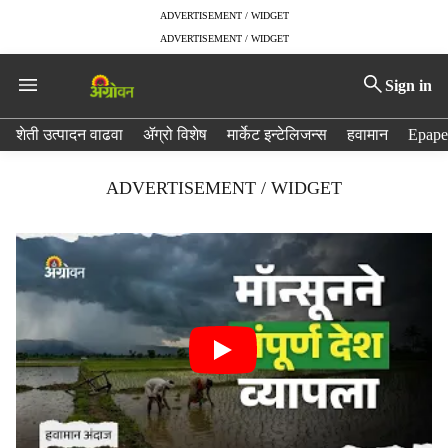
ADVERTISEMENT / WIDGET
ADVERTISEMENT / WIDGET
Sign in
H
शेती उत्पादन वाढवा
ॲग्रो विशेष
मार्केट इन्टेलिजन्स
हवामान
Epape
e
a
ADVERTISEMENT / WIDGET
d
e
r
m
e
n
u
i
t
e
m
s