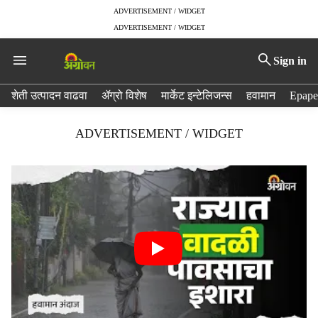
ADVERTISEMENT / WIDGET
ADVERTISEMENT / WIDGET
Sign in
H
शेती उत्पादन वाढवा
ॲग्रो विशेष
मार्केट इन्टेलिजन्स
हवामान
Epape
e
a
ADVERTISEMENT / WIDGET
d
e
r
m
e
n
u
i
t
e
m
s