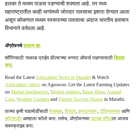
a
हलका ते मध्यम पाऊस पडण्याची शक्यता आहे. तर मध्य
महाराष्ट्रातील काही भागांमध्ये जोरदार पावसाचा इशारा देण्यात आला
l
असून कोकणात मध्यम स्वरूपाच्या पावसाचा अंदाज भारतीय हवामान
s
विभागाने वर्तवला आहे.
h
ॲग्रोवनचे
सदस्य व्हा
a
शॉपिंगसाठी 'सकाळ प्राईम डील्स'च्या भन्नाट ऑफर्स पाहण्यासाठी
क्लिक
r
करा
.
e
Read the Latest
Agriculture News in Marathi
& Watch
Agriculture videos
on Agrowon. Get the Latest Farming Updates
on
Market Intelligence
,
Market updates
,
Bazar Bhav
,
Animal
Care
,
Weather Updates
and
Farmer Success Stories
in Marathi.
ताज्या कृषी घडामोडींसाठी
फेसबुक
,
ट्विटर
,
इन्स्टाग्राम
,
टेलिग्रामवर
आणि
व्हॉट्सॲप
आम्हाला फॉलो करा. तसेच, ॲग्रोवनच्या
यूट्यूब चॅनेल
ला आजच
सबस्क्राइब करा.