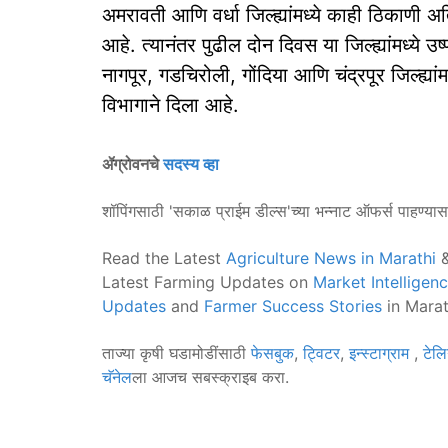
अमरावती आणि वर्धा जिल्ह्यांमध्ये काही ठिकाणी अ
आहे. त्यानंतर पुढील दोन दिवस या जिल्ह्यांमध्ये 
नागपूर, गडचिरोली, गोंदिया आणि चंद्रपूर जिल्ह्यां
विभागाने दिला आहे.
ॲग्रोवनचे
सदस्य व्हा
शॉपिंगसाठी 'सकाळ प्राईम डील्स'च्या भन्नाट ऑफर्स पाहण्या
Read the Latest
Agriculture News in Marathi
&
Latest Farming Updates on
Market Intelligen
Updates
and
Farmer Success Stories
in Marat
ताज्या कृषी घडामोडींसाठी
फेसबुक
,
ट्विटर
,
इन्स्टाग्राम
,
टेलि
चॅनेल
ला आजच सबस्क्राइब करा.