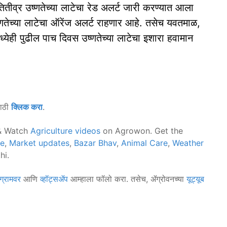
तितीव्र उष्णतेच्या लाटेचा रेड अलर्ट जारी करण्यात आला
उष्णतेच्या लाटेचा ऑरेंज अलर्ट राहणार आहे. तसेच यवतमाळ,
मध्येही पुढील पाच दिवस उष्णतेच्या लाटेचा इशारा हवामान
साठी
क्लिक करा
.
 Watch
Agriculture videos
on Agrowon. Get the
ce
,
Market updates
,
Bazar Bhav
,
Animal Care
,
Weather
hi.
ग्रामवर
आणि
व्हॉट्सॲप
आम्हाला फॉलो करा. तसेच, ॲग्रोवनच्या
यूट्यूब