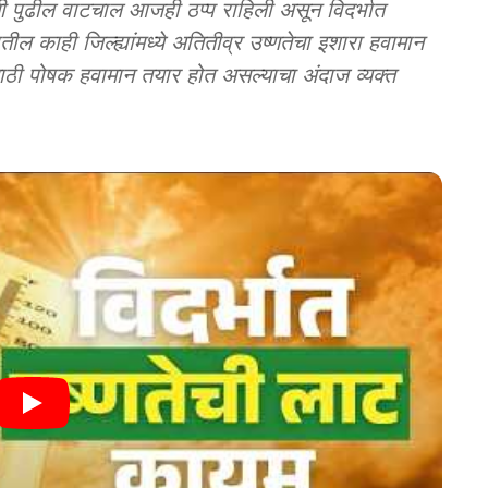
ढील वाटचाल आजही ठप्प राहिली असून विदर्भात
ल काही जिल्ह्यांमध्ये अतितीव्र उष्णतेचा इशारा हवामान
ासाठी पोषक हवामान तयार होत असल्याचा अंदाज व्यक्त