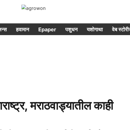
िजन्स
हवामान
Epaper
पशुधन
यशोगाथा
वेब स्टोर
ष्ट्र, मराठवाड्यातील काही