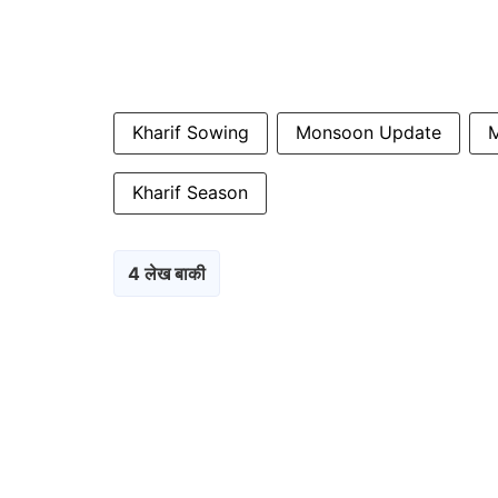
Kharif Sowing
Monsoon Update
M
Kharif Season
4 लेख बाकी