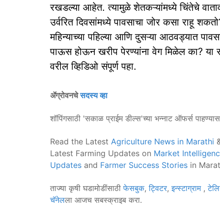
रखडल्या आहेत. त्यामुळे शेतकऱ्यांमध्ये चिंतेचे व
उर्वरित दिवसांमध्ये पावसाचा जोर कसा राहू शकतो? म
महिन्याच्या पहिल्या आणि दुसऱ्या आठवड्यात पाव
पाऊस होऊन खरीप पेरण्यांना वेग मिळेल का? या सर्व 
वरील व्हिडिओ संपूर्ण पहा.
ॲग्रोवनचे
सदस्य व्हा
शॉपिंगसाठी 'सकाळ प्राईम डील्स'च्या भन्नाट ऑफर्स पाहण्या
Read the Latest
Agriculture News in Marathi
&
Latest Farming Updates on
Market Intelligen
Updates
and
Farmer Success Stories
in Marat
ताज्या कृषी घडामोडींसाठी
फेसबुक
,
ट्विटर
,
इन्स्टाग्राम
,
टेलि
चॅनेल
ला आजच सबस्क्राइब करा.