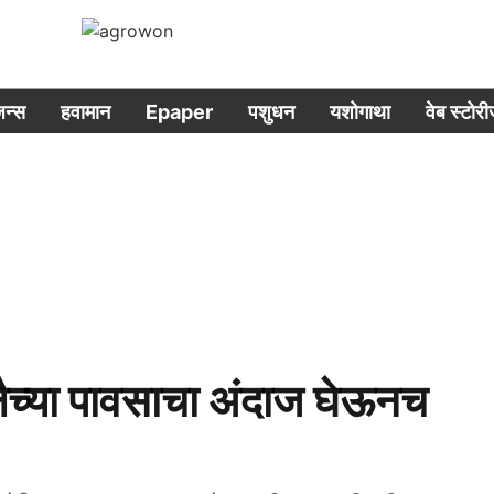
िजन्स
हवामान
Epaper
पशुधन
यशोगाथा
वेब स्टोर
्या पावसाचा अंदाज घेऊनच