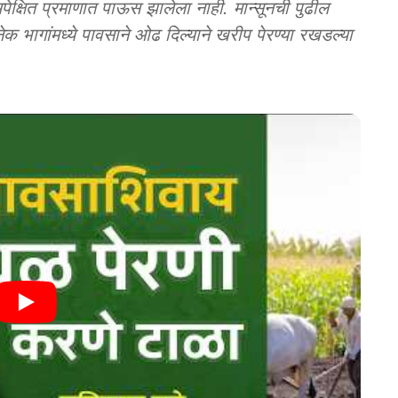
्षित प्रमाणात पाऊस झालेला नाही. मान्सूनची पुढील
 भागांमध्ये पावसाने ओढ दिल्याने खरीप पेरण्या रखडल्या