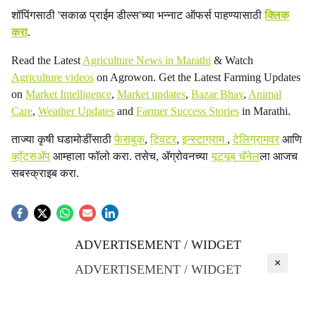
शॉपिंगसाठी 'सकाळ प्राईम डील्स'च्या भन्नाट ऑफर्स पाहण्यासाठी
क्लिक
करा
.
Read the Latest
Agriculture News in Marathi
& Watch
Agriculture videos
on Agrowon. Get the Latest Farming Updates
on
Market Intelligence
,
Market updates
,
Bazar Bhav
,
Animal
Care
,
Weather Updates
and
Farmer Success Stories
in Marathi.
ताज्या कृषी घडामोडींसाठी
फेसबुक
,
ट्विटर
,
इन्स्टाग्राम
,
टेलिग्रामवर
आणि
व्हॉट्सॲप
आम्हाला फॉलो करा. तसेच, ॲग्रोवनच्या
यूट्यूब चॅनेल
ला आजच
सबस्क्राइब करा.
ADVERTISEMENT / WIDGET
×
ADVERTISEMENT / WIDGET