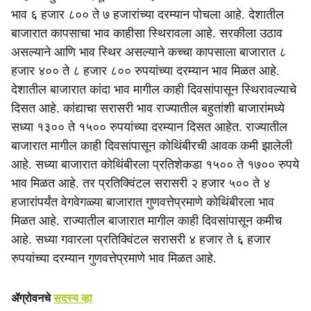
c
भाव ६ हजार ८०० ते ७ हजारांच्या दरम्यान पोचला आहे. देशातील
बाजारात कापसाचा भाव काहीसा स्थिरावला आहे. सरकीला उठाव
i
असल्याने आणि भाव स्थिर असल्याने कच्चा कापसाला बाजारात ८
a
हजार ४०० ते ८ हजार ८०० रुपयांच्या दरम्यान भाव मिळत आहे.
देशातील बाजारात कांदा भाव मागील काही दिवसांपासून स्थिरावल्याचे
l
दिसत आहे. कांद्याचा सरासरी भाव राज्यातील बहुतांशी बाजारांमध्ये
s
सध्या १३०० ते १५०० रुपयांच्या दरम्यान दिसत आहेत. राज्यातील
बाजारात मागील काही दिवसांपासून कोथिंबीरची आवक कमी झालेली
h
आहे. सध्या बाजारात कोथिंबीरला प्रतिशेकडा १५०० ते १७०० रुपये
a
भाव मिळत आहे. तर प्रतिक्विंटल सरासरी २ हजार ५०० ते ४
हजारांपर्यंत वेगवेगळ्या बाजारात गुणवत्तेप्रमाणे कोथिंबीरला भाव
r
मिळत आहे. राज्यातील बाजारात मागील काही दिवसांपासून कमीच
e
आहे. सध्या गवारला प्रतिक्विंटल सरासरी ४ हजार ते ६ हजार
रुपयांच्या दरम्यान गुणवत्तेप्रमाणे भाव मिळत आहे.
ॲग्रोवनचे
सदस्य व्हा