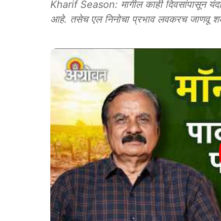
Kharif Season: मागील काही दिवसांपासून यंदा स
आहे. तसेच एल निनोचा प्रभाव लवकरच जाणवू शकत