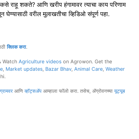
प कसे राहू शकते? आणि खरीप हंगामावर त्याचा काय परिणाम
ून घेण्यासाठी वरील मुलाखतीचा व्हिडिओ संपूर्ण पहा.
साठी
क्लिक करा
.
 Watch
Agriculture videos
on Agrowon. Get the
ce
,
Market updates
,
Bazar Bhav
,
Animal Care
,
Weather
hi.
ग्रामवर
आणि
व्हॉट्सॲप
आम्हाला फॉलो करा. तसेच, ॲग्रोवनच्या
यूट्यूब