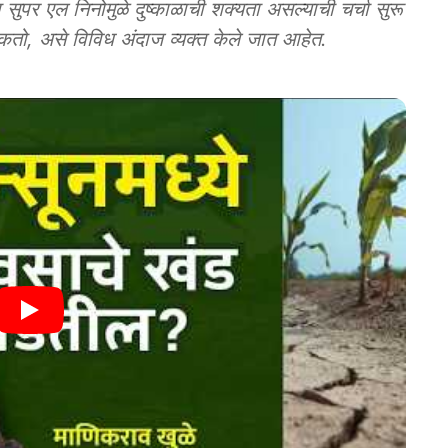
ुपर एल निनोमुळे दुष्काळाची शक्यता असल्याची चर्चा सुरू
ो, असे विविध अंदाज व्यक्त केले जात आहेत.