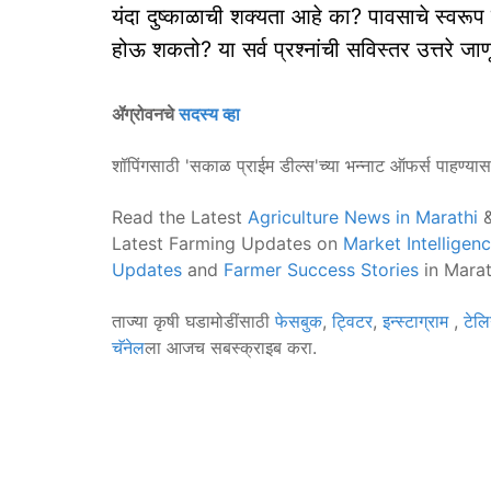
यंदा दुष्काळाची शक्यता आहे का? पावसाचे स्वरू
होऊ शकतो? या सर्व प्रश्नांची सविस्तर उत्तरे जाण
ॲग्रोवनचे
सदस्य व्हा
शॉपिंगसाठी 'सकाळ प्राईम डील्स'च्या भन्नाट ऑफर्स पाहण्या
Read the Latest
Agriculture News in Marathi
&
Latest Farming Updates on
Market Intelligen
Updates
and
Farmer Success Stories
in Marat
ताज्या कृषी घडामोडींसाठी
फेसबुक
,
ट्विटर
,
इन्स्टाग्राम
,
टेलि
चॅनेल
ला आजच सबस्क्राइब करा.