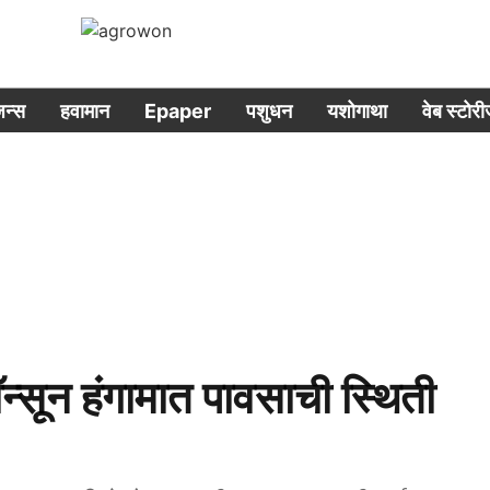
िजन्स
हवामान
Epaper
पशुधन
यशोगाथा
वेब स्टोर
न हंगामात पावसाची स्थिती