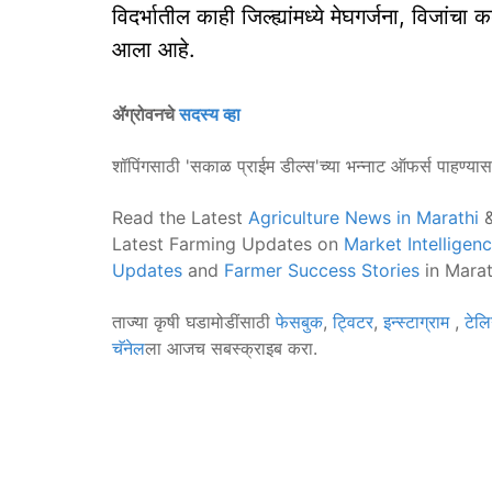
विदर्भातील काही जिल्ह्यांमध्ये मेघगर्जना, विजां
आला आहे.
ॲग्रोवनचे
सदस्य व्हा
शॉपिंगसाठी 'सकाळ प्राईम डील्स'च्या भन्नाट ऑफर्स पाहण्या
Read the Latest
Agriculture News in Marathi
&
Latest Farming Updates on
Market Intelligen
Updates
and
Farmer Success Stories
in Marat
ताज्या कृषी घडामोडींसाठी
फेसबुक
,
ट्विटर
,
इन्स्टाग्राम
,
टेलि
चॅनेल
ला आजच सबस्क्राइब करा.