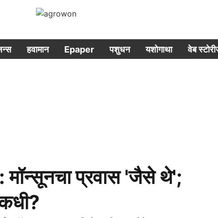
िजन्स
हवामान
Epaper
पशुधन
यशोगाथा
वेब स्टोर
सूनचा प्रवास 'जैसे थे';
ल कधी?