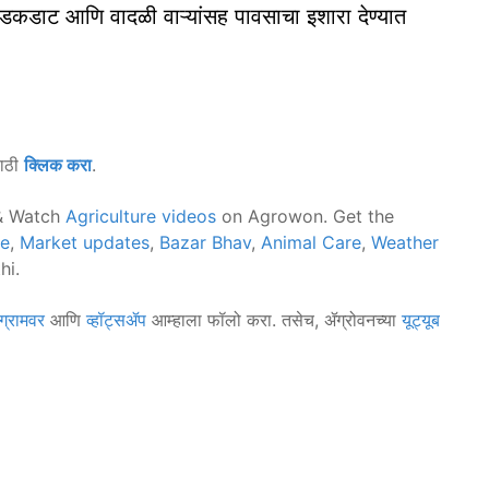
चा कडकडाट आणि वादळी वाऱ्यांसह पावसाचा इशारा देण्यात
साठी
क्लिक करा
.
 Watch
Agriculture videos
on Agrowon. Get the
ce
,
Market updates
,
Bazar Bhav
,
Animal Care
,
Weather
hi.
ग्रामवर
आणि
व्हॉट्सॲप
आम्हाला फॉलो करा. तसेच, ॲग्रोवनच्या
यूट्यूब