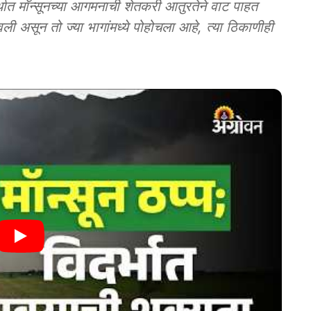
ात मॉन्सूनच्या आगमनाची शेतकरी आतुरतेने वाट पाहत
वली असून तो ज्या भागांमध्ये पोहोचला आहे, त्या ठिकाणीही