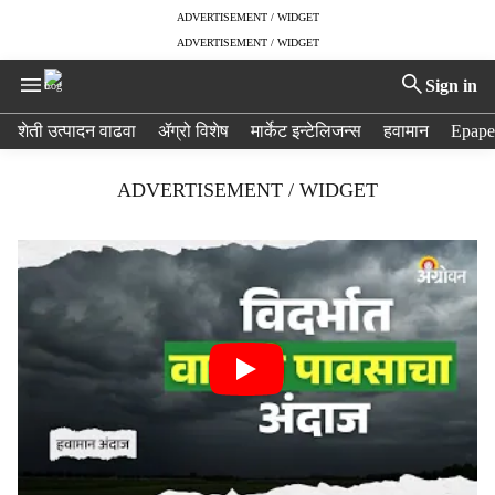
ADVERTISEMENT / WIDGET
ADVERTISEMENT / WIDGET
Sign in
H
शेती उत्पादन वाढवा
ॲग्रो विशेष
मार्केट इन्टेलिजन्स
हवामान
Epape
e
a
ADVERTISEMENT / WIDGET
d
e
r
m
e
n
u
i
t
e
m
s