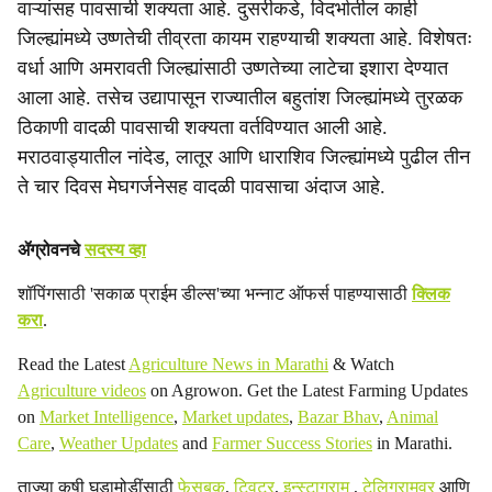
c
वाऱ्यांसह पावसाची शक्यता आहे. दुसरीकडे, विदर्भातील काही
जिल्ह्यांमध्ये उष्णतेची तीव्रता कायम राहण्याची शक्यता आहे. विशेषतः
i
वर्धा आणि अमरावती जिल्ह्यांसाठी उष्णतेच्या लाटेचा इशारा देण्यात
a
आला आहे. तसेच उद्यापासून राज्यातील बहुतांश जिल्ह्यांमध्ये तुरळक
ठिकाणी वादळी पावसाची शक्यता वर्तविण्यात आली आहे.
l
मराठवाड्यातील नांदेड, लातूर आणि धाराशिव जिल्ह्यांमध्ये पुढील तीन
s
ते चार दिवस मेघगर्जनेसह वादळी पावसाचा अंदाज आहे.
h
ॲग्रोवनचे
सदस्य व्हा
a
शॉपिंगसाठी 'सकाळ प्राईम डील्स'च्या भन्नाट ऑफर्स पाहण्यासाठी
क्लिक
r
करा
.
e
Read the Latest
Agriculture News in Marathi
& Watch
Agriculture videos
on Agrowon. Get the Latest Farming Updates
on
Market Intelligence
,
Market updates
,
Bazar Bhav
,
Animal
Care
,
Weather Updates
and
Farmer Success Stories
in Marathi.
ताज्या कृषी घडामोडींसाठी
फेसबुक
,
ट्विटर
,
इन्स्टाग्राम
,
टेलिग्रामवर
आणि