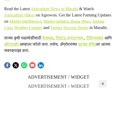
i
Read the Latest
Agriculture News in Marathi
& Watch
a
Agriculture videos
on Agrowon. Get the Latest Farming Updates
on
Market Intelligence
,
Market updates
,
Bazar Bhav
,
Animal
l
Care
,
Weather Updates
and
Farmer Success Stories
in Marathi.
s
ताज्या कृषी घडामोडींसाठी
फेसबुक
,
ट्विटर
,
इन्स्टाग्राम
,
टेलिग्रामवर
आणि
व्हॉट्सॲप
आम्हाला फॉलो करा. तसेच, ॲग्रोवनच्या
यूट्यूब चॅनेल
ला आजच
h
सबस्क्राइब करा.
a
r
ADVERTISEMENT / WIDGET
e
×
ADVERTISEMENT / WIDGET