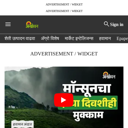
ADVERTISEMENT / WIDGET
ADVERTISEMENT / WIDGET
Sign in
H
शेती उत्पादन वाढवा
ॲग्रो विशेष
मार्केट इन्टेलिजन्स
हवामान
Epape
e
a
ADVERTISEMENT / WIDGET
d
e
r
m
e
n
u
i
t
e
m
s