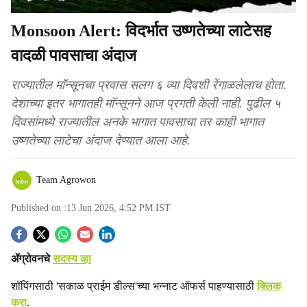
Monsoon Alert: विदर्भात उष्णतेच्या लाटेसह
वादळी पावसाचा अंदाज
राज्यातील माॅन्सूनचा प्रवास सलग ६ व्या दिवशी रेंगाळलेलाच होता.
देशाच्या इतर भागातही माॅन्सूनने आज प्रगती केली नाही. पुढील ५
दिवसांमध्ये राज्यातील अनके भागात पावसाचा तर काही भागात
उष्णतेच्या लाटेचा अंदाज देण्यात आला आहे.
Team Agrowon
Published on :
13 Jun 2026, 4:52 PM
IST
S
ॲग्रोवनचे
सदस्य व्हा
o
शॉपिंगसाठी 'सकाळ प्राईम डील्स'च्या भन्नाट ऑफर्स पाहण्यासाठी
क्लिक
c
करा
.