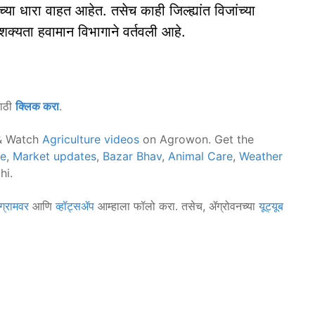
या धारा वाहत आहेत. तसेच काही जिल्ह्यांत विजांच्या
्यता हवामान विभागाने वर्तवली आहे.
साठी
क्लिक करा
.
 Watch
Agriculture videos
on Agrowon. Get the
ce
,
Market updates
,
Bazar Bhav
,
Animal Care
,
Weather
hi.
ग्रामवर
आणि
व्हॉट्सॲप
आम्हाला फॉलो करा. तसेच, ॲग्रोवनच्या
यूट्यूब