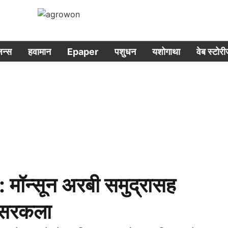
िजन्स
हवामान
Epaper
पशुधन
यशोगाथा
वेब स्टोर
न्सून अरबी समुद्रासह
े सरकला