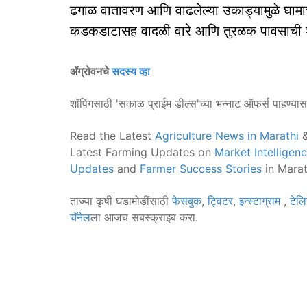
ढगाळ वातावरण आणि वाढलेल्या उकाड्यामुळे घामाच्
कडकडाटासह वादळी वारे आणि तुरळक पावसाची शक
ॲग्रोवनचे
सदस्य व्हा
शॉपिंगसाठी 'सकाळ प्राईम डील्स'च्या भन्नाट ऑफर्स पाहण्या
Read the Latest
Agriculture News in Marathi
&
Latest Farming Updates on
Market Intelligen
Updates
and
Farmer Success Stories
in Marat
ताज्या कृषी घडामोडींसाठी
फेसबुक
,
ट्विटर
,
इन्स्टाग्राम
,
टेलि
चॅनेल
ला आजच सबस्क्राइब करा.