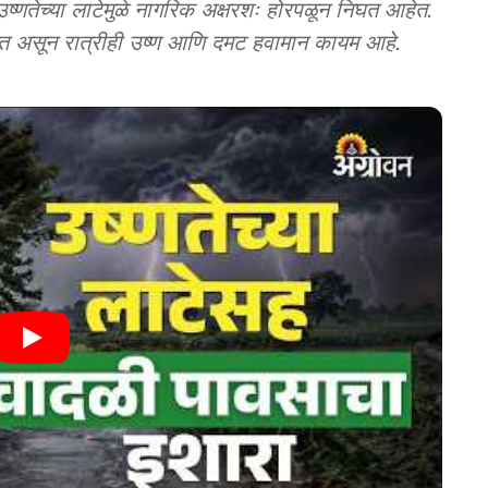
तेच्या लाटेमुळे नागरिक अक्षरशः होरपळून निघत आहेत.
वत असून रात्रीही उष्ण आणि दमट हवामान कायम आहे.