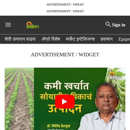
ADVERTISEMENT / WIDGET
ADVERTISEMENT / WIDGET
Sign in
H
शेती उत्पादन वाढवा
ॲग्रो विशेष
मार्केट इन्टेलिजन्स
हवामान
Epape
e
a
ADVERTISEMENT / WIDGET
d
e
r
m
e
n
u
i
t
e
m
s