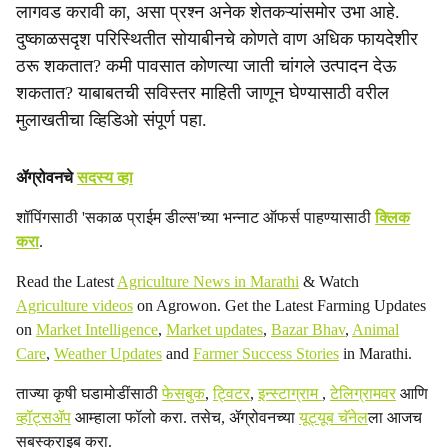
लागवड करावी का, असा प्रश्न अनेक शेतकऱ्यांसमोर उभा आहे.
i
दुष्काळसदृश परिस्थितीत सोयाबीनचे कोणते वाण अधिक फायदेशीर
a
ठरू शकतात? कमी पावसात कोणत्या जाती चांगले उत्पादन देऊ
शकतात? याबाबतची सविस्तर माहिती जाणून घेण्यासाठी वरील
l
मुलाखतीचा व्हिडिओ संपूर्ण पहा.
s
h
ॲग्रोवनचे
सदस्य व्हा
a
शॉपिंगसाठी 'सकाळ प्राईम डील्स'च्या भन्नाट ऑफर्स पाहण्यासाठी
क्लिक
करा
.
r
Read the Latest
Agriculture News in Marathi
& Watch
e
Agriculture videos
on Agrowon. Get the Latest Farming Updates
on
Market Intelligence
,
Market updates
,
Bazar Bhav
,
Animal
Care
,
Weather Updates
and
Farmer Success Stories
in Marathi.
ताज्या कृषी घडामोडींसाठी
फेसबुक
,
ट्विटर
,
इन्स्टाग्राम
,
टेलिग्रामवर
आणि
व्हॉट्सॲप
आम्हाला फॉलो करा. तसेच, ॲग्रोवनच्या
यूट्यूब चॅनेल
ला आजच
सबस्क्राइब करा.