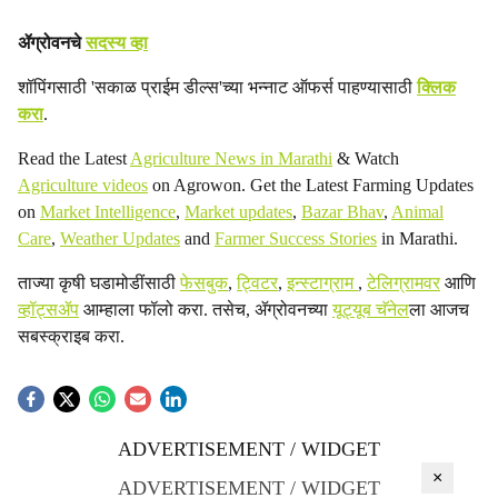
a
ॲग्रोवनचे
सदस्य व्हा
l
शॉपिंगसाठी 'सकाळ प्राईम डील्स'च्या भन्नाट ऑफर्स पाहण्यासाठी
क्लिक
करा
.
s
Read the Latest
Agriculture News in Marathi
& Watch
h
Agriculture videos
on Agrowon. Get the Latest Farming Updates
a
on
Market Intelligence
,
Market updates
,
Bazar Bhav
,
Animal
Care
,
Weather Updates
and
Farmer Success Stories
in Marathi.
r
ताज्या कृषी घडामोडींसाठी
फेसबुक
,
ट्विटर
,
इन्स्टाग्राम
,
टेलिग्रामवर
आणि
e
व्हॉट्सॲप
आम्हाला फॉलो करा. तसेच, ॲग्रोवनच्या
यूट्यूब चॅनेल
ला आजच
सबस्क्राइब करा.
ADVERTISEMENT / WIDGET
×
ADVERTISEMENT / WIDGET