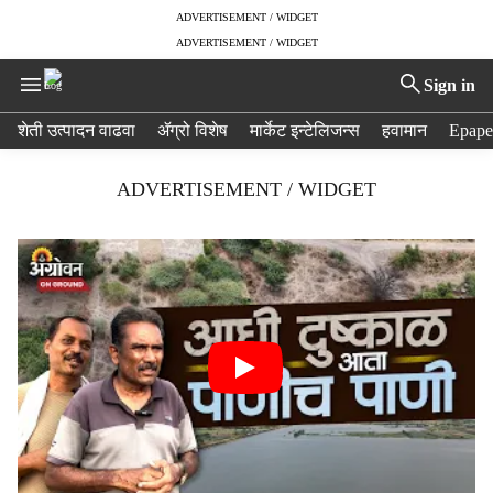
ADVERTISEMENT / WIDGET
ADVERTISEMENT / WIDGET
Sign in
H
शेती उत्पादन वाढवा
ॲग्रो विशेष
मार्केट इन्टेलिजन्स
हवामान
Epape
e
a
ADVERTISEMENT / WIDGET
d
e
r
m
e
n
u
i
t
e
m
s