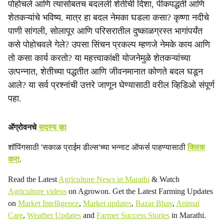
पोहोचले आणि त्यासोबतच बदलली शेतीची दिशा, पीकपद्धती आणि
i
शेतकऱ्यांचे भविष्य. मात्र हा बदल नेमका घडला कसा? कृष्णा नदीचे
a
पाणी सांगली, सोलापूर आणि परिसरातील दुष्काळग्रस्त भागांपर्यंत
कसे पोहोचवले गेले? उपसा सिंचन प्रकल्प म्हणजे नेमके काय आणि
l
तो कसा कार्य करतो? या महत्त्वाकांक्षी योजनेमुळे शेतकऱ्यांच्या
s
उत्पन्नात, शेतीच्या पद्धतीत आणि जीवनमानात कोणते बदल घडून
आले? या सर्व प्रश्नांची उत्तरे जाणून घेण्यासाठी वरील व्हिडिओ संपूर्ण
h
पहा.
a
r
ॲग्रोवनचे
सदस्य व्हा
e
शॉपिंगसाठी 'सकाळ प्राईम डील्स'च्या भन्नाट ऑफर्स पाहण्यासाठी
क्लिक
करा
.
Read the Latest
Agriculture News in Marathi
& Watch
Agriculture videos
on Agrowon. Get the Latest Farming Updates
on
Market Intelligence
,
Market updates
,
Bazar Bhav
,
Animal
Care
,
Weather Updates
and
Farmer Success Stories
in Marathi.