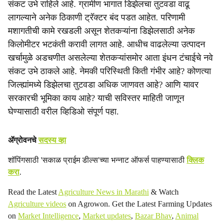
संकट उभे राहिले आहे. ग्रामीण भागात डिझेलचा तुटवडा वाढू
i
लागल्याने अनेक ठिकाणी ट्रॅक्टर बंद पडत आहेत. परिणामी
a
मशागतीची कामे रखडली असून शेतकऱ्यांना डिझेलसाठी अनेक
किलोमीटर भटकंती करावी लागत आहे. आधीच वाढलेल्या उत्पादन
l
खर्चामुळे अडचणीत असलेल्या शेतकऱ्यांसमोर आता इंधन टंचाईचे नवे
s
संकट उभे ठाकले आहे. नेमकी परिस्थिती किती गंभीर आहे? कोणत्या
जिल्ह्यांमध्ये डिझेलचा तुटवडा अधिक जाणवत आहे? आणि यावर
h
सरकारची भूमिका काय आहे? याची सविस्तर माहिती जाणून
a
घेण्यासाठी वरील व्हिडिओ संपूर्ण पहा.
r
ॲग्रोवनचे
सदस्य व्हा
e
शॉपिंगसाठी 'सकाळ प्राईम डील्स'च्या भन्नाट ऑफर्स पाहण्यासाठी
क्लिक
करा
.
Read the Latest
Agriculture News in Marathi
& Watch
Agriculture videos
on Agrowon. Get the Latest Farming Updates
on
Market Intelligence
,
Market updates
,
Bazar Bhav
,
Animal