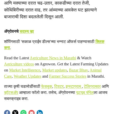
c
आणि मक्याच्या दरात चढ-उतार, काकडीच्या दरात तेजी,
कोथिंबिरीच्या दरात वाढ, तर आंब्याच्या आवकेत घट झाल्याने
i
बाजाराची दिशा बदललेली दिसून आली.
a
l
ॲग्रोवनचे
सदस्य व्हा
s
शॉपिंगसाठी 'सकाळ प्राईम डील्स'च्या भन्नाट ऑफर्स पाहण्यासाठी
क्लिक
करा
.
h
Read the Latest
Agriculture News in Marathi
& Watch
a
Agriculture videos
on Agrowon. Get the Latest Farming Updates
on
Market Intelligence
,
Market updates
,
Bazar Bhav
,
Animal
r
Care
,
Weather Updates
and
Farmer Success Stories
in Marathi.
e
ताज्या कृषी घडामोडींसाठी
फेसबुक
,
ट्विटर
,
इन्स्टाग्राम
,
टेलिग्रामवर
आणि
व्हॉट्सॲप
आम्हाला फॉलो करा. तसेच, ॲग्रोवनच्या
यूट्यूब चॅनेल
ला आजच
सबस्क्राइब करा.