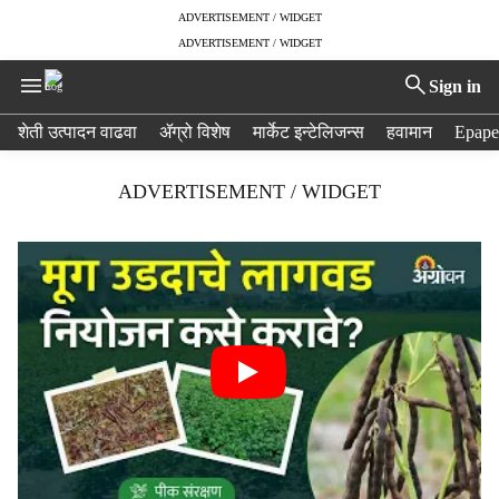
ADVERTISEMENT / WIDGET
ADVERTISEMENT / WIDGET
Sign in
H
शेती उत्पादन वाढवा
ॲग्रो विशेष
मार्केट इन्टेलिजन्स
हवामान
Epape
e
a
ADVERTISEMENT / WIDGET
d
e
r
m
e
n
u
i
t
e
m
s