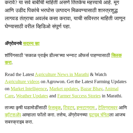
a
करावे? या सर्व बाबींची माहिती असणे तितकेच महत्त्वाचे आहे. मूग
आणि उडीद पिकांचे भरघोस उत्पादन मिळवण्यासाठी शास्त्रशुद्ध
l
लागवड तंत्राचा अवलंब कसा करावा, याची सविस्तर माहिती जाणून
s
घेण्यासाठी वरील व्हिडिओ संपूर्ण पहा.
h
ॲग्रोवनचे
सदस्य व्हा
a
शॉपिंगसाठी 'सकाळ प्राईम डील्स'च्या भन्नाट ऑफर्स पाहण्यासाठी
क्लिक
r
करा
.
e
Read the Latest
Agriculture News in Marathi
& Watch
Agriculture videos
on Agrowon. Get the Latest Farming Updates
on
Market Intelligence
,
Market updates
,
Bazar Bhav
,
Animal
Care
,
Weather Updates
and
Farmer Success Stories
in Marathi.
ताज्या कृषी घडामोडींसाठी
फेसबुक
,
ट्विटर
,
इन्स्टाग्राम
,
टेलिग्रामवर
आणि
व्हॉट्सॲप
आम्हाला फॉलो करा. तसेच, ॲग्रोवनच्या
यूट्यूब चॅनेल
ला आजच
सबस्क्राइब करा.