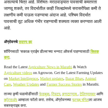
असल्याचे चित्र आहे. विशेषतः मराठवाड्यात पावसाची कमतरता
i
जाणवू शकते, तर विदर्भातील काही जिल्ह्यांमध्ये सरासरीपेक्षा कमी ते
a
लक्षणीय कमी पाऊस पडण्याचा अंदाज आहे. पश्चिम विदर्भात
पावसाची तूट अधिक गंभीर राहण्याची शक्यता व्यक्त करण्यात आली
l
आहे.
s
h
ॲग्रोवनचे
सदस्य व्हा
a
शॉपिंगसाठी 'सकाळ प्राईम डील्स'च्या भन्नाट ऑफर्स पाहण्यासाठी
क्लिक
करा
.
r
Read the Latest
Agriculture News in Marathi
& Watch
e
Agriculture videos
on Agrowon. Get the Latest Farming Updates
on
Market Intelligence
,
Market updates
,
Bazar Bhav
,
Animal
Care
,
Weather Updates
and
Farmer Success Stories
in Marathi.
ताज्या कृषी घडामोडींसाठी
फेसबुक
,
ट्विटर
,
इन्स्टाग्राम
,
टेलिग्रामवर
आणि
व्हॉट्सॲप
आम्हाला फॉलो करा. तसेच, ॲग्रोवनच्या
यूट्यूब चॅनेल
ला आजच
सबस्क्राइब करा.