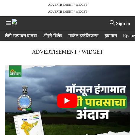
ADVERTISEMENT / WIDGET
ADVERTISEMENT / WIDGET
Sign in
H
शेती उत्पादन वाढवा
ॲग्रो विशेष
मार्केट इन्टेलिजन्स
हवामान
Epape
e
a
ADVERTISEMENT / WIDGET
d
e
r
m
e
n
u
i
t
e
m
s