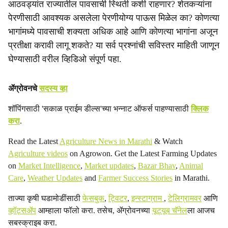
आठवड्यांत राज्यातील पावसाची स्थिती कशी राहणार? शेतकऱ्यांना
a
पेरणीसाठी आवश्यक असलेला पेरणीयोग्य पाऊस मिळेल का? कोणत्या
भागांमध्ये पावसाची शक्यता अधिक आहे आणि कोणत्या भागांना अजून
l
प्रतीक्षा करावी लागू शकते? या सर्व प्रश्नांची सविस्तर माहिती जाणून
s
घेण्यासाठी वरील व्हिडिओ संपूर्ण पहा.
h
ॲग्रोवनचे
सदस्य व्हा
a
शॉपिंगसाठी 'सकाळ प्राईम डील्स'च्या भन्नाट ऑफर्स पाहण्यासाठी
क्लिक
r
करा
.
e
Read the Latest
Agriculture News in Marathi
& Watch
Agriculture videos
on Agrowon. Get the Latest Farming Updates
on
Market Intelligence
,
Market updates
,
Bazar Bhav
,
Animal
Care
,
Weather Updates
and
Farmer Success Stories
in Marathi.
ताज्या कृषी घडामोडींसाठी
फेसबुक
,
ट्विटर
,
इन्स्टाग्राम
,
टेलिग्रामवर
आणि
व्हॉट्सॲप
आम्हाला फॉलो करा. तसेच, ॲग्रोवनच्या
यूट्यूब चॅनेल
ला आजच
सबस्क्राइब करा.