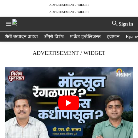
ADVERTISEMENT / WIDGET
ADVERTISEMENT / WIDGET
Sign in
H
शेती उत्पादन वाढवा
ॲग्रो विशेष
मार्केट इन्टेलिजन्स
हवामान
Epape
e
a
ADVERTISEMENT / WIDGET
d
e
r
m
e
n
u
i
t
e
m
s