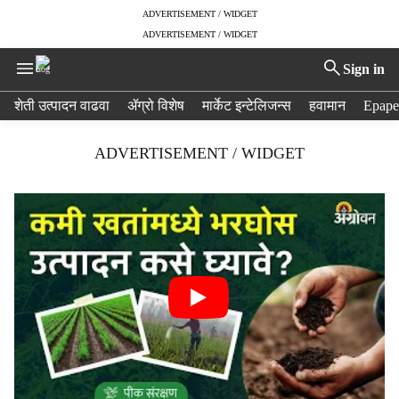
ADVERTISEMENT / WIDGET
ADVERTISEMENT / WIDGET
Sign in
H
शेती उत्पादन वाढवा
ॲग्रो विशेष
मार्केट इन्टेलिजन्स
हवामान
Epape
e
a
ADVERTISEMENT / WIDGET
d
e
r
m
e
n
u
i
t
e
m
s