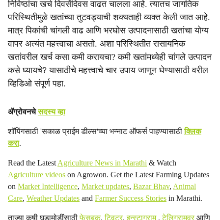
निविष्ठांचा खर्च दिवसेंदिवस वाढत चालला आहे. त्यातच जागतिक
a
परिस्थितीमुळे खतांच्या तुटवड्याची शक्यताही व्यक्त केली जात आहे.
मात्र पिकांची चांगली वाढ आणि भरघोस उत्पादनासाठी खतांचा योग्य
l
वापर अत्यंत महत्त्वाचा असतो. अशा परिस्थितीत रासायनिक
s
खतांवरील खर्च कसा कमी करायचा? कमी खतांमध्येही चांगले उत्पादन
कसे घ्यायचे? यासाठीचे महत्त्वाचे चार उपाय जाणून घेण्यासाठी वरील
h
व्हिडिओ संपूर्ण पहा.
a
r
ॲग्रोवनचे
सदस्य व्हा
e
शॉपिंगसाठी 'सकाळ प्राईम डील्स'च्या भन्नाट ऑफर्स पाहण्यासाठी
क्लिक
करा
.
Read the Latest
Agriculture News in Marathi
& Watch
Agriculture videos
on Agrowon. Get the Latest Farming Updates
on
Market Intelligence
,
Market updates
,
Bazar Bhav
,
Animal
Care
,
Weather Updates
and
Farmer Success Stories
in Marathi.
ताज्या कृषी घडामोडींसाठी
फेसबुक
,
ट्विटर
,
इन्स्टाग्राम
,
टेलिग्रामवर
आणि