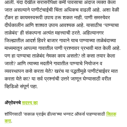
आली. यंदा देखील सरासरीपेक्षा कमी पावसाचा अंदाज व्यक्त केला
a
जात असल्याने पाणीटंचाईची चिंता अधिकच वाढली आहे. अशा वेळी
टँकर हा कायमस्वरूपी उपाय ठरू शकत नाही. पाणी समस्येवर
l
दीर्घकालीन आणि शाश्वत उपाय आवश्यक आहे. यासाठीच ‘पाण्याचा
s
ताळेबंद’ ही संकल्पना अत्यंत महत्त्वाची ठरते. अहिल्यानगर
जिल्ह्यातील आदर्श हिवरे बाजार गावाने याच पाण्याच्या ताळेबंदाच्या
h
माध्यमातून आपल्या गावातील पाणी प्रश्नावर प्रभावी मात केली आहे.
a
पण हा पाण्याचा ताळेबंद नेमका काय असतो? तो कसा तयार केला
जातो? आणि त्याच्या मदतीने गावातील पाण्याचे नियोजन व
r
व्यवस्थापन कसे करता येते? खरंच या पद्धतीमुळे पाणीटंचाईवर मात
e
करता येते का? या सर्व प्रश्नांची उत्तरे जाणून घेण्यासाठी वरील
व्हिडिओ संपूर्ण पहा.
ॲग्रोवनचे
सदस्य व्हा
शॉपिंगसाठी 'सकाळ प्राईम डील्स'च्या भन्नाट ऑफर्स पाहण्यासाठी
क्लिक
करा
.