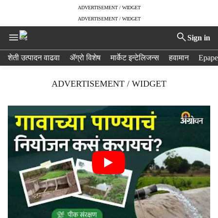
ADVERTISEMENT / WIDGET
ADVERTISEMENT / WIDGET
Sign in
H
शेती उत्पादन वाढवा
ॲग्रो विशेष
मार्केट इन्टेलिजन्स
हवामान
Epape
e
a
ADVERTISEMENT / WIDGET
d
e
r
m
e
n
u
i
t
e
m
s