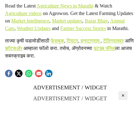
Read the Latest
Agriculture News in Marathi
& Watch
Agriculture videos
on Agrowon. Get the Latest Farming Updates
on
Market Intelligence
,
Market updates
,
Bazar Bhav
,
Animal
Care
,
Weather Updates
and
Farmer Success Stories
in Marathi.
ताज्या कृषी घडामोडींसाठी
फेसबुक
,
ट्विटर
,
इन्स्टाग्राम
,
टेलिग्रामवर
आणि
व्हॉट्सॲप
आम्हाला फॉलो करा. तसेच, ॲग्रोवनच्या
यूट्यूब चॅनेल
ला आजच
सबस्क्राइब करा.
ADVERTISEMENT / WIDGET
×
ADVERTISEMENT / WIDGET