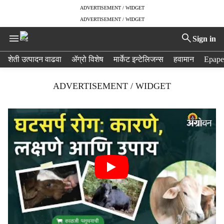
ADVERTISEMENT / WIDGET
ADVERTISEMENT / WIDGET
Sign in
H
शेती उत्पादन वाढवा
ॲग्रो विशेष
मार्केट इन्टेलिजन्स
हवामान
Epape
e
a
ADVERTISEMENT / WIDGET
d
e
r
m
e
n
u
i
t
e
m
s