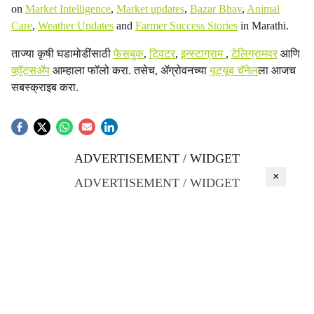
on
Market Intelligence
,
Market updates
,
Bazar Bhav
,
Animal
Care
,
Weather Updates
and
Farmer Success Stories
in Marathi.
ताज्या कृषी घडामोडींसाठी
फेसबुक
,
ट्विटर
,
इन्स्टाग्राम
,
टेलिग्रामवर
आणि
व्हॉट्सॲप
आम्हाला फॉलो करा. तसेच, ॲग्रोवनच्या
यूट्यूब चॅनेल
ला आजच
सबस्क्राइब करा.
ADVERTISEMENT / WIDGET
×
ADVERTISEMENT / WIDGET