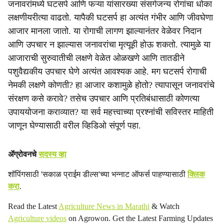
जनावरांमध्ये घटसर्प आणि फऱ्या यांसारख्या संसर्गजन्य रोगांचा धोका
a
लक्षणीयरीत्या वाढतो. यापैकी घटसर्प हा अत्यंत गंभीर आणि जीवघेणा
आजार मानला जातो. या रोगाची लागण झाल्यानंतर वेळेवर निदान
l
आणि उपचार न झाल्यास जनावरांचा मृत्यूही होऊ शकतो. त्यामुळे या
s
आजाराची सुरुवातीची लक्षणे वेळेत ओळखणे आणि तातडीने
पशुवैद्यकीय उपचार घेणे अत्यंत आवश्यक आहे. मग घटसर्प रोगाची
h
नेमकी लक्षणे कोणती? हा आजार कशामुळे होतो? त्यापासून जनावरांचे
a
संरक्षण कसे करावे? तसेच उपचार आणि प्रतिबंधासाठी कोणत्या
उपाययोजना कराव्यात? या सर्व महत्त्वाच्या प्रश्नांची सविस्तर माहिती
r
जाणून घेण्यासाठी वरील व्हिडिओ संपूर्ण पहा.
e
ॲग्रोवनचे
सदस्य व्हा
शॉपिंगसाठी 'सकाळ प्राईम डील्स'च्या भन्नाट ऑफर्स पाहण्यासाठी
क्लिक
करा
.
Read the Latest
Agriculture News in Marathi
& Watch
Agriculture videos
on Agrowon. Get the Latest Farming Updates