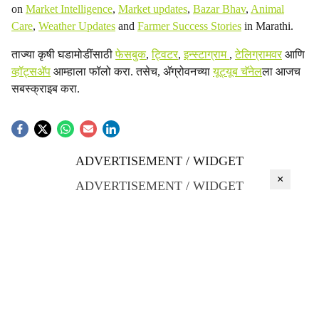
on
Market Intelligence
,
Market updates
,
Bazar Bhav
,
Animal
Care
,
Weather Updates
and
Farmer Success Stories
in Marathi.
ताज्या कृषी घडामोडींसाठी
फेसबुक
,
ट्विटर
,
इन्स्टाग्राम
,
टेलिग्रामवर
आणि
व्हॉट्सॲप
आम्हाला फॉलो करा. तसेच, ॲग्रोवनच्या
यूट्यूब चॅनेल
ला आजच
सबस्क्राइब करा.
ADVERTISEMENT / WIDGET
×
ADVERTISEMENT / WIDGET