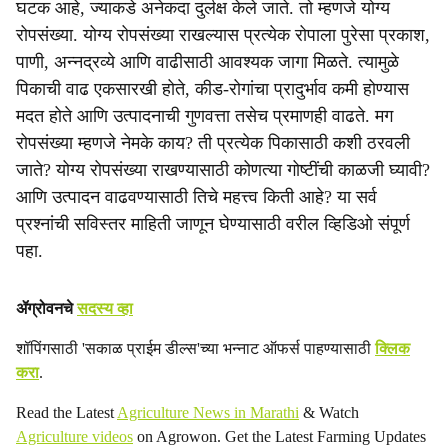
घटक आहे, ज्याकडे अनेकदा दुर्लक्ष केले जाते. तो म्हणजे योग्य
a
रोपसंख्या. योग्य रोपसंख्या राखल्यास प्रत्येक रोपाला पुरेसा प्रकाश,
पाणी, अन्नद्रव्ये आणि वाढीसाठी आवश्यक जागा मिळते. त्यामुळे
l
पिकाची वाढ एकसारखी होते, कीड-रोगांचा प्रादुर्भाव कमी होण्यास
s
मदत होते आणि उत्पादनाची गुणवत्ता तसेच प्रमाणही वाढते. मग
रोपसंख्या म्हणजे नेमके काय? ती प्रत्येक पिकासाठी कशी ठरवली
h
जाते? योग्य रोपसंख्या राखण्यासाठी कोणत्या गोष्टींची काळजी घ्यावी?
a
आणि उत्पादन वाढवण्यासाठी तिचे महत्त्व किती आहे? या सर्व
प्रश्नांची सविस्तर माहिती जाणून घेण्यासाठी वरील व्हिडिओ संपूर्ण
r
पहा.
e
ॲग्रोवनचे
सदस्य व्हा
शॉपिंगसाठी 'सकाळ प्राईम डील्स'च्या भन्नाट ऑफर्स पाहण्यासाठी
क्लिक
करा
.
Read the Latest
Agriculture News in Marathi
& Watch
Agriculture videos
on Agrowon. Get the Latest Farming Updates