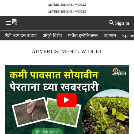
ADVERTISEMENT / WIDGET
ADVERTISEMENT / WIDGET
Sign in
H
शेती उत्पादन वाढवा
ॲग्रो विशेष
मार्केट इन्टेलिजन्स
हवामान
Epape
e
a
ADVERTISEMENT / WIDGET
d
e
r
m
e
n
u
i
t
e
m
s