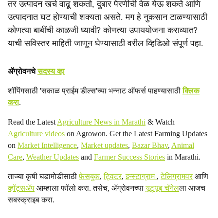
तर उत्पादन खर्च वाढू शकतो, दुबार पेरणीची वेळ येऊ शकते आणि
a
उत्पादनात घट होण्याची शक्यता असते. मग हे नुकसान टाळण्यासाठी
कोणत्या बाबींची काळजी घ्यावी? कोणत्या उपाययोजना कराव्यात?
l
याची सविस्तर माहिती जाणून घेण्यासाठी वरील व्हिडिओ संपूर्ण पहा.
s
h
ॲग्रोवनचे
सदस्य व्हा
a
शॉपिंगसाठी 'सकाळ प्राईम डील्स'च्या भन्नाट ऑफर्स पाहण्यासाठी
क्लिक
करा
.
r
Read the Latest
Agriculture News in Marathi
& Watch
e
Agriculture videos
on Agrowon. Get the Latest Farming Updates
on
Market Intelligence
,
Market updates
,
Bazar Bhav
,
Animal
Care
,
Weather Updates
and
Farmer Success Stories
in Marathi.
ताज्या कृषी घडामोडींसाठी
फेसबुक
,
ट्विटर
,
इन्स्टाग्राम
,
टेलिग्रामवर
आणि
व्हॉट्सॲप
आम्हाला फॉलो करा. तसेच, ॲग्रोवनच्या
यूट्यूब चॅनेल
ला आजच
सबस्क्राइब करा.