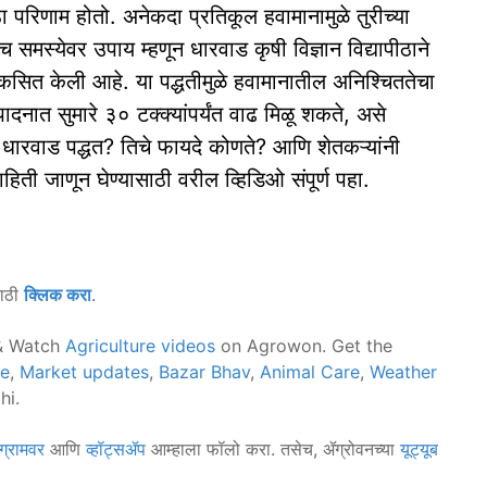
ा परिणाम होतो. अनेकदा प्रतिकूल हवामानामुळे तुरीच्या
च समस्येवर उपाय म्हणून धारवाड कृषी विज्ञान विद्यापीठाने
िकसित केली आहे. या पद्धतीमुळे हवामानातील अनिश्चिततेचा
ादनात सुमारे ३० टक्क्यांपर्यंत वाढ मिळू शकते, असे
धारवाड पद्धत? तिचे फायदे कोणते? आणि शेतकऱ्यांनी
ती जाणून घेण्यासाठी वरील व्हिडिओ संपूर्ण पहा.
साठी
क्लिक करा
.
 Watch
Agriculture videos
on Agrowon. Get the
ce
,
Market updates
,
Bazar Bhav
,
Animal Care
,
Weather
hi.
ग्रामवर
आणि
व्हॉट्सॲप
आम्हाला फॉलो करा. तसेच, ॲग्रोवनच्या
यूट्यूब