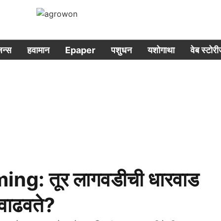
िजन्स
हवामान
Epaper
पशुधन
यशोगाथा
वेब स्टोर
ng: तूर लागवडीची धारवाड
 वाढवते?