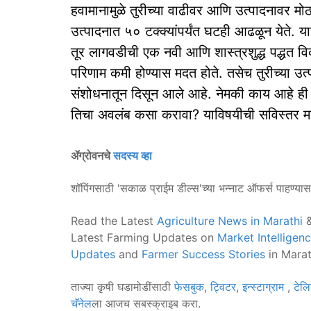
हवामानामुळे तुरीच्या वाढीवर आणि उत्पादनावर मोठ
उत्पादनात ५० टक्क्यांपर्यंत घटही आढळून येते. या
तूर लागवडीची एक नवी आणि शास्त्रशुद्ध पद्धत व
परिणाम कमी होण्यास मदत होते. तसेच तुरीच्या उत्प
संशोधनातून दिसून आले आहे. नेमकी काय आहे ही 
तिचा अवलंब कसा करावा? याविषयीची सविस्तर माहि
ॲग्रोवनचे
सदस्य व्हा
शॉपिंगसाठी 'सकाळ प्राईम डील्स'च्या भन्नाट ऑफर्स पाहण्या
Read the Latest
Agriculture News in Marathi
&
Latest Farming Updates on
Market Intelligen
Updates
and
Farmer Success Stories
in Marat
ताज्या कृषी घडामोडींसाठी
फेसबुक
,
ट्विटर
,
इन्स्टाग्राम
,
टेलि
चॅनेल
ला आजच सबस्क्राइब करा.