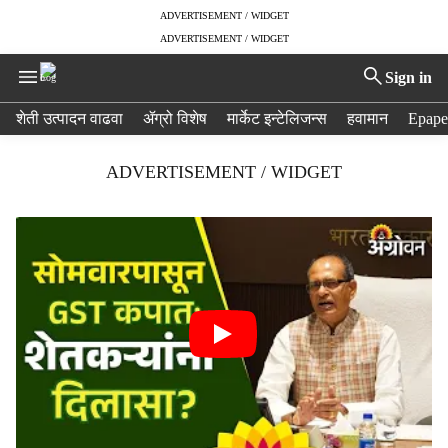
ADVERTISEMENT / WIDGET
ADVERTISEMENT / WIDGET
Sign in
H
शेती उत्पादन वाढवा
ॲग्रो विशेष
मार्केट इन्टेलिजन्स
हवामान
Epape
e
a
ADVERTISEMENT / WIDGET
d
e
r
m
e
n
u
i
t
e
m
s