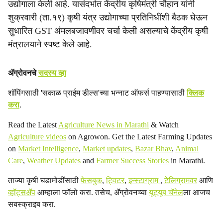
a
उद्योगाला केली आहे. यासंदर्भात केंद्रीय कृषिमंत्री चौहान यांनी
शुक्रवारी (ता.१९) कृषी यंत्र उद्योगाच्या प्रतिनिधींशी बैठक घेऊन
l
सुधारित GST अंमलबजावणीवर चर्चा केली असल्याचे केंद्रीय कृषी
s
मंत्रालयाने स्पष्ट केले आहे.
h
ॲग्रोवनचे
सदस्य व्हा
a
शॉपिंगसाठी 'सकाळ प्राईम डील्स'च्या भन्नाट ऑफर्स पाहण्यासाठी
क्लिक
r
करा
.
e
Read the Latest
Agriculture News in Marathi
& Watch
Agriculture videos
on Agrowon. Get the Latest Farming Updates
on
Market Intelligence
,
Market updates
,
Bazar Bhav
,
Animal
Care
,
Weather Updates
and
Farmer Success Stories
in Marathi.
ताज्या कृषी घडामोडींसाठी
फेसबुक
,
ट्विटर
,
इन्स्टाग्राम
,
टेलिग्रामवर
आणि
व्हॉट्सॲप
आम्हाला फॉलो करा. तसेच, ॲग्रोवनच्या
यूट्यूब चॅनेल
ला आजच
सबस्क्राइब करा.