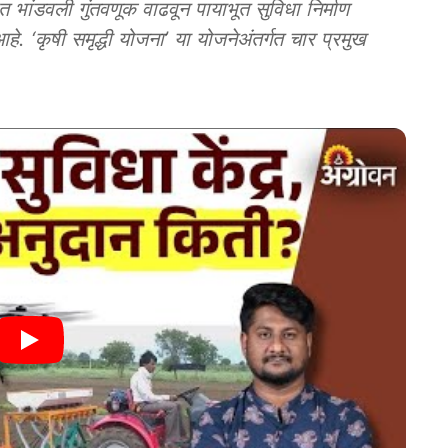
ंडवली गुंतवणूक वाढवून पायाभूत सुविधा निर्माण
हे. ‘कृषी समृद्धी योजना’ या योजनेअंतर्गत चार प्रमुख