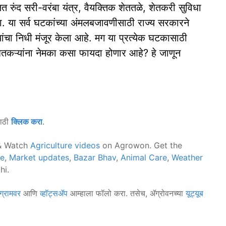
रुंद सरी-वरंबा यंत्र, वैयक्तिक शेततळे, शेतकरी सुविधा
जना. या सर्व घटकांच्या अंमलबजावणीसाठी राज्य सरकारने
ांचा निधी मंजूर केला आहे. मग या प्रत्येक घटकासाठी
तकऱ्यांना नेमका कसा फायदा होणार आहे? हे जाणून
साठी
क्लिक करा
.
 Watch
Agriculture videos
on Agrowon. Get the
ce
,
Market updates
,
Bazar Bhav
,
Animal Care
,
Weather
hi.
ग्रामवर
आणि
व्हॉट्सॲप
आम्हाला फॉलो करा. तसेच, ॲग्रोवनच्या
यूट्यूब