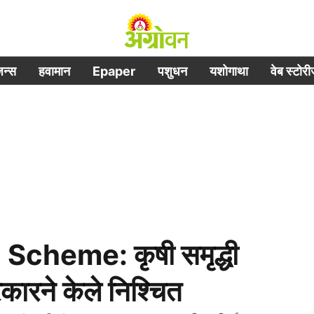
िजन्स
हवामान
Epaper
पशुधन
यशोगाथा
वेब स्टोर
cheme: कृषी समृद्धी
ारने केले निश्चित