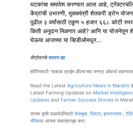
घटकांचा समावेश करण्यात आला आहे, ट्रॅक्टरचलित 
केंद्रांची उभारणी, मुख्यमंत्री शेतकरी ड्रोन यो
पुढील ३ वर्षांसाठी एकूण ५ हजार ६६८ कोटी रुपय
किती अनुदान मिळणार आहे? आणि या योजनेतून शे
घेऊया आजच्या या व्हिडीओमधून...
ॲग्रोवनचे
सदस्य व्हा
शॉपिंगसाठी 'सकाळ प्राईम डील्स'च्या भन्नाट ऑफर्स पाहण्या
Read the Latest
Agriculture News in Marathi
&
Latest Farming Updates on
Market Intelligen
Updates
and
Farmer Success Stories
in Marat
ताज्या कृषी घडामोडींसाठी
फेसबुक
,
ट्विटर
,
इन्स्टाग्राम
,
टेलि
चॅनेल
ला आजच सबस्क्राइब करा.