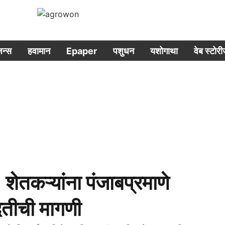
िजन्स
हवामान
Epaper
पशुधन
यशोगाथा
वेब स्टोर
तकऱ्यांना पंजाबप्रमाणे
दतीची मागणी