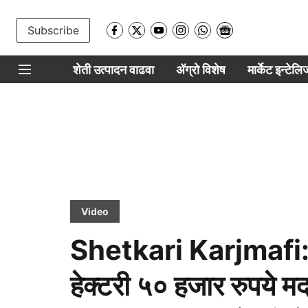
Subscribe
शेती उत्पादन वाढवा
ॲग्रो विशेष
मार्केट इन्टेल
Video
Shetkari Karjmafi: शे
हेक्टरी ५० हजार रुपये म