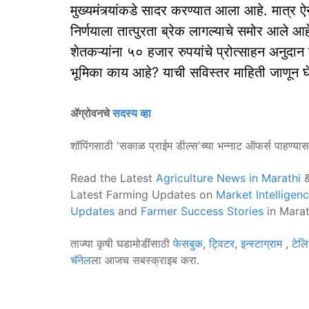
मुख्यमंत्र्यांकडे सादर करण्यात आला आहे. मात्र ऐन
निर्णयाला तात्पुरता ब्रेक लागल्याचे समोर आले 
शेतकऱ्यांना ५० हजार रुपयांचे प्रोत्साहन अनुद
भूमिका काय आहे? याची सविस्तर माहिती जाणून घेण
ॲग्रोवनचे
सदस्य व्हा
शॉपिंगसाठी 'सकाळ प्राईम डील्स'च्या भन्नाट ऑफर्स पाहण्या
Read the Latest
Agriculture News in Marathi
&
Latest Farming Updates on
Market Intelligen
Updates
and
Farmer Success Stories
in Marat
ताज्या कृषी घडामोडींसाठी
फेसबुक
,
ट्विटर
,
इन्स्टाग्राम
,
टेलि
चॅनेल
ला आजच सबस्क्राइब करा.