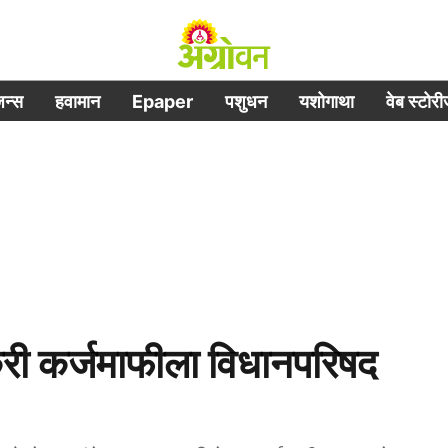
िजन्स
हवामान
Epaper
पशुधन
यशोगाथा
वेब स्टोर
 कर्जमाफीला विधानपरिषद