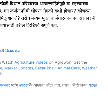
वेळी विधान परिषदेच्या आचारसंहितेमुळे या महत्त्वाच्या
आहे. मग कर्जमाफीची घोषणा नेमकी कधी होणार? कोणत्या
ान मिळू शकते? तसेच मध्यम मुदत कर्जधारकांबाबत सरकारची
्यासाठी वरील व्हिडिओ संपूर्ण पहा.
साठी
क्लिक करा
.
 Watch
Agriculture videos
on Agrowon. Get the
ce
,
Market updates
,
Bazar Bhav
,
Animal Care
,
Weather
hi.
ग्रामवर
आणि
व्हॉट्सॲप
आम्हाला फॉलो करा. तसेच, ॲग्रोवनच्या
यूट्यूब