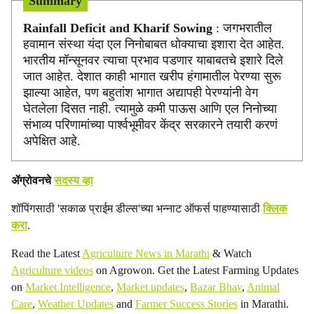
Summary
c
Rainfall Deficit and Kharif Sowing
: जगभरातील
हवामान संस्था यंदा एल निनोबाबत धोक्याचा इशारा देत आहेत.
i
भारतीय मॉन्सूनवर त्याचा प्रभाव पडणार याबाबतचे इशारे दिले
a
जात आहेत. देशात काही भागात खरीप हंगामातील पेरण्या सुरू
झाल्या आहेत, पण बहुतांश भागात अद्यापही पेरण्यांनी वेग
l
घेतलेला दिसत नाही. त्यामुळे कमी पाऊस आणि एल निनोच्या
संभाव्य परिणामांच्या पार्श्वभूमीवर केंद्र सरकारने तयारी करणं
s
अपेक्षित आहे.
h
ॲग्रोवनचे
सदस्य व्हा
a
शॉपिंगसाठी 'सकाळ प्राईम डील्स'च्या भन्नाट ऑफर्स पाहण्यासाठी
क्लिक
r
करा
.
e
Read the Latest
Agriculture News in Marathi
& Watch
Agriculture videos
on Agrowon. Get the Latest Farming Updates
on
Market Intelligence
,
Market updates
,
Bazar Bhav
,
Animal
Care
,
Weather Updates
and
Farmer Success Stories
in Marathi.