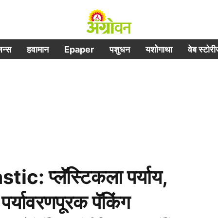
िजन्स
हवामान
Epaper
पशुधन
यशोगाथा
वेब स्टोर
: प्लॅस्टिकला पर्याय,
र्यावरणपूरक पॅकिंग