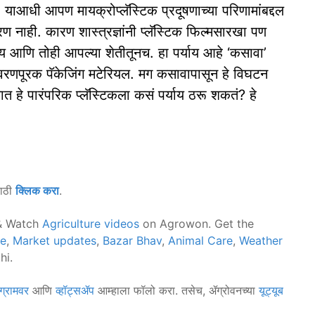
याआधी आपण मायक्रोप्लॅस्टिक प्रदूषणाच्या परिणामांबद्दल
नाही. कारण शास्त्रज्ञांनी प्लॅस्टिक फिल्मसारखा पण
ाय आणि तोही आपल्या शेतीतूनच. हा पर्याय आहे ‘कसावा’
्यावरणपूरक पॅकेजिंग मटेरियल. मग कसावापासून हे विघटन
ात हे पारंपरिक प्लॅस्टिकला कसं पर्याय ठरू शकतं? हे
साठी
क्लिक करा
.
 Watch
Agriculture videos
on Agrowon. Get the
ce
,
Market updates
,
Bazar Bhav
,
Animal Care
,
Weather
hi.
ग्रामवर
आणि
व्हॉट्सॲप
आम्हाला फॉलो करा. तसेच, ॲग्रोवनच्या
यूट्यूब