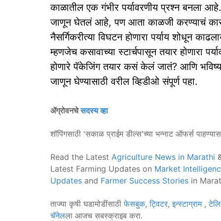
काळातील एक गंभीर पर्यावरणीय प्रश्न बनला आहे. 
जाणून घेतलं आहे, पण आता काळजी करण्याचं कारण 
नैसर्गिकरीत्या विघटन होणारा पर्याय शोधून काढल
म्हणजेच कसावाच्या स्टार्चपासून तयार होणारा पर
होणारे पॅकेजिंग तयार कसं केलं जातं? आणि भविष्य
जाणून घेण्यासाठी वरील व्हिडीओ संपूर्ण पहा.
ॲग्रोवनचे
सदस्य व्हा
शॉपिंगसाठी 'सकाळ प्राईम डील्स'च्या भन्नाट ऑफर्स पाहण्या
Read the Latest
Agriculture News in Marathi
&
Latest Farming Updates on
Market Intelligen
Updates
and
Farmer Success Stories
in Marat
ताज्या कृषी घडामोडींसाठी
फेसबुक
,
ट्विटर
,
इन्स्टाग्राम
,
टेलि
चॅनेल
ला आजच सबस्क्राइब करा.