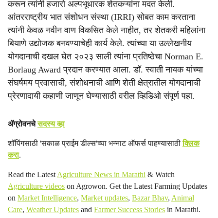
करून त्यांनी हजारो अल्पभूधारक शेतकऱ्यांना मदत केली.
a
आंतरराष्ट्रीय भात संशोधन संस्था (IRRI) सोबत काम करताना
त्यांनी केवळ नवीन वाण विकसित केले नाहीत, तर शेतकरी महिलांना
l
बियाणे उद्योजक बनवण्याचेही कार्य केले. त्यांच्या या उल्लेखनीय
s
योगदानाची दखल घेत २०२३ साली त्यांना प्रतिष्ठेचा Norman E.
Borlaug Award प्रदान करण्यात आला. डॉ. स्वाती नायक यांच्या
h
संघर्षमय प्रवासाची, संशोधनाची आणि शेती क्षेत्रातील योगदानाची
a
प्रेरणादायी कहाणी जाणून घेण्यासाठी वरील व्हिडिओ संपूर्ण पहा.
r
ॲग्रोवनचे
सदस्य व्हा
e
शॉपिंगसाठी 'सकाळ प्राईम डील्स'च्या भन्नाट ऑफर्स पाहण्यासाठी
क्लिक
करा
.
Read the Latest
Agriculture News in Marathi
& Watch
Agriculture videos
on Agrowon. Get the Latest Farming Updates
on
Market Intelligence
,
Market updates
,
Bazar Bhav
,
Animal
Care
,
Weather Updates
and
Farmer Success Stories
in Marathi.