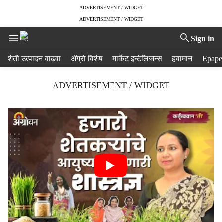
ADVERTISEMENT / WIDGET
ADVERTISEMENT / WIDGET
Sign in
H
शेती उत्पादन वाढवा
ॲग्रो विशेष
मार्केट इन्टेलिजन्स
हवामान
Epape
e
a
ADVERTISEMENT / WIDGET
d
e
r
m
e
n
u
i
t
e
m
s