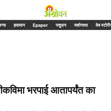
िजन्स
हवामान
Epaper
पशुधन
यशोगाथा
वेब स्टोर
विमा भरपाई आतापर्यंत का