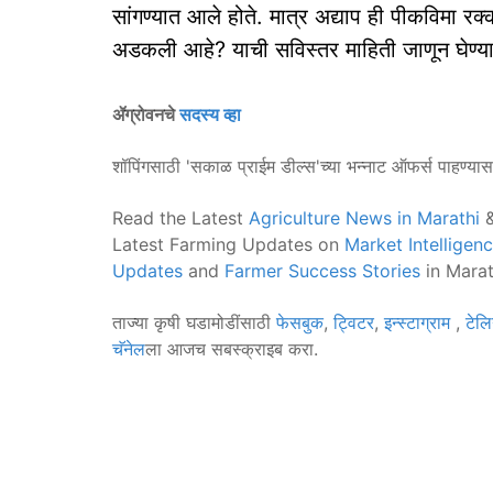
सांगण्यात आले होते. मात्र अद्याप ही पीकविमा र
अडकली आहे? याची सविस्तर माहिती जाणून घेण्यास
ॲग्रोवनचे
सदस्य व्हा
शॉपिंगसाठी 'सकाळ प्राईम डील्स'च्या भन्नाट ऑफर्स पाहण्या
Read the Latest
Agriculture News in Marathi
&
Latest Farming Updates on
Market Intelligen
Updates
and
Farmer Success Stories
in Marat
ताज्या कृषी घडामोडींसाठी
फेसबुक
,
ट्विटर
,
इन्स्टाग्राम
,
टेलि
चॅनेल
ला आजच सबस्क्राइब करा.