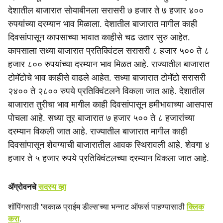
c
देशातील बाजारात सोयाबीनला सरासरी ७ हजार ते ७ हजार ४००
रुपयांच्या दरम्यान भाव मिळाला. देशातील बाजारात मागील काही
i
दिवसांपासून कापसाच्या भावात काहीसे चढ उतार सुरु आहेत.
a
कापसाला सध्या बाजारात प्रतिक्विंटल सरासरी ८ हजार ५०० ते ८
हजार ८०० रुपयांच्या दरम्यान भाव मिळत आहे. राज्यातील बाजारात
l
टोमॅटोचे भाव काहीसे वाढले आहेत. सध्या बाजारात टोमॅटो सरासरी
s
२४०० ते २८०० रुपये प्रतिक्विंटलने विकला जात आहे. देशातील
बाजारात तुरीचा भाव मागील काही दिवसांपासून हमीभावाच्या आसपास
h
पोचला आहे. सध्या तूर बाजारात ७ हजार ५०० ते ८ हजारांच्या
a
दरम्यान विकली जात आहे. राज्यातील बाजारात मागील काही
दिवसांपासून शेवग्याची बाजारातील आवक स्थिरावली आहे. शेवगा ४
r
हजार ते ५ हजार रुपये प्रतिक्विंटलच्या दरम्यान विकला जात आहे.
e
ॲग्रोवनचे
सदस्य व्हा
शॉपिंगसाठी 'सकाळ प्राईम डील्स'च्या भन्नाट ऑफर्स पाहण्यासाठी
क्लिक
करा
.