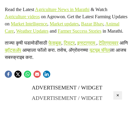
Read the Latest
Agriculture News in Marathi
& Watch
Agriculture videos
on Agrowon. Get the Latest Farming Updates
on
Market Intelligence
,
Market updates
,
Bazar Bhav
,
Animal
Care
,
Weather Updates
and
Farmer Success Stories
in Marathi.
ताज्या कृषी घडामोडींसाठी
फेसबुक
,
ट्विटर
,
इन्स्टाग्राम
,
टेलिग्रामवर
आणि
व्हॉट्सॲप
आम्हाला फॉलो करा. तसेच, ॲग्रोवनच्या
यूट्यूब चॅनेल
ला आजच
सबस्क्राइब करा.
ADVERTISEMENT / WIDGET
×
ADVERTISEMENT / WIDGET