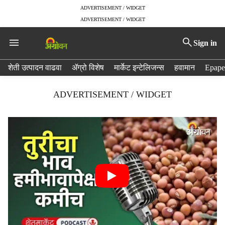
ADVERTISEMENT / WIDGET
ADVERTISEMENT / WIDGET
Sign in
H
शेती उत्पादन वाढवा
ॲग्रो विशेष
मार्केट इन्टेलिजन्स
हवामान
Epape
e
a
ADVERTISEMENT / WIDGET
d
e
r
m
e
n
u
i
t
e
m
s