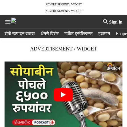
ADVERTISEMENT / WIDGET
ADVERTISEMENT / WIDGET
Sign in
H
शेती उत्पादन वाढवा
ॲग्रो विशेष
मार्केट इन्टेलिजन्स
हवामान
Epape
e
a
ADVERTISEMENT / WIDGET
d
e
r
m
e
n
u
i
t
e
m
s