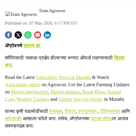
Team Agrowon
Published on :
07 May 2026, 6:17 PM
IST
S
ॲग्रोवनचे
सदस्य व्हा
o
शॉपिंगसाठी 'सकाळ प्राईम डील्स'च्या भन्नाट ऑफर्स पाहण्यासाठी
क्लिक
c
करा
.
i
Read the Latest
Agriculture News in Marathi
& Watch
a
Agriculture videos
on Agrowon. Get the Latest Farming Updates
on
Market Intelligence
,
Market updates
,
Bazar Bhav
,
Animal
l
Care
,
Weather Updates
and
Farmer Success Stories
in Marathi.
s
ताज्या कृषी घडामोडींसाठी
फेसबुक
,
ट्विटर
,
इन्स्टाग्राम
,
टेलिग्रामवर
आणि
व्हॉट्सॲप
आम्हाला फॉलो करा. तसेच, ॲग्रोवनच्या
यूट्यूब चॅनेल
ला आजच
h
सबस्क्राइब करा.
a