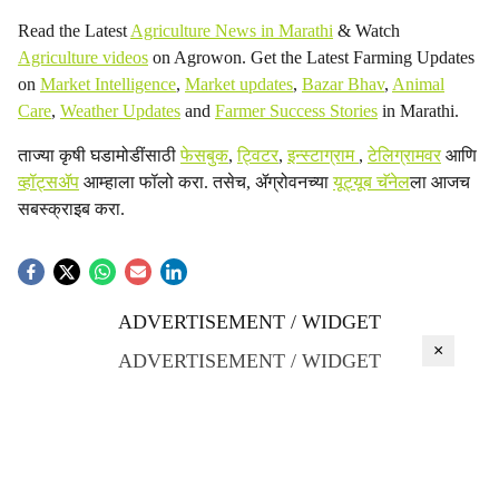
Read the Latest
Agriculture News in Marathi
& Watch
Agriculture videos
on Agrowon. Get the Latest Farming Updates
on
Market Intelligence
,
Market updates
,
Bazar Bhav
,
Animal
Care
,
Weather Updates
and
Farmer Success Stories
in Marathi.
ताज्या कृषी घडामोडींसाठी
फेसबुक
,
ट्विटर
,
इन्स्टाग्राम
,
टेलिग्रामवर
आणि
व्हॉट्सॲप
आम्हाला फॉलो करा. तसेच, ॲग्रोवनच्या
यूट्यूब चॅनेल
ला आजच
सबस्क्राइब करा.
ADVERTISEMENT / WIDGET
×
ADVERTISEMENT / WIDGET