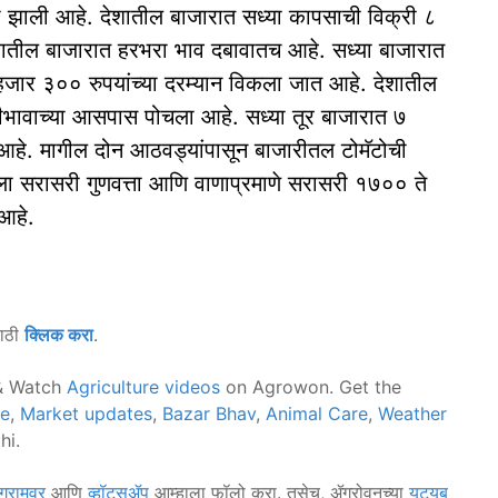
ा झाली आहे. देशातील बाजारात सध्या कापसाची विक्री ८
ेशातील बाजारात हरभरा भाव दबावातच आहे. सध्या बाजारात
जार ३०० रुपयांच्या दरम्यान विकला जात आहे. देशातील
मीभावाच्या आसपास पोचला आहे. सध्या तूर बाजारात ७
आहे. मागील दोन आठवड्यांपासून बाजारीतल टोमॅटोची
ा सरासरी गुणवत्ता आणि वाणाप्रमाणे सरासरी १७०० ते
 आहे.
साठी
क्लिक करा
.
 Watch
Agriculture videos
on Agrowon. Get the
ce
,
Market updates
,
Bazar Bhav
,
Animal Care
,
Weather
hi.
ग्रामवर
आणि
व्हॉट्सॲप
आम्हाला फॉलो करा. तसेच, ॲग्रोवनच्या
यूट्यूब