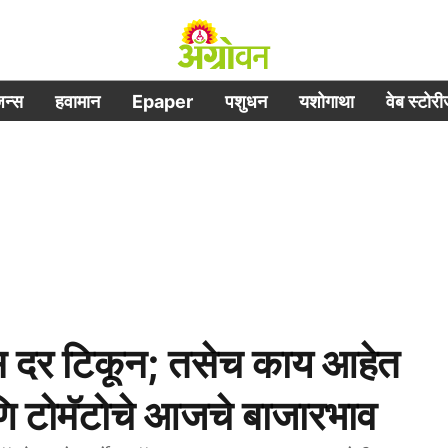
िजन्स
हवामान
Epaper
पशुधन
यशोगाथा
वेब स्टोर
 दर टिकून; तसेच काय आहेत
ि टोमॅटोचे आजचे बाजारभाव