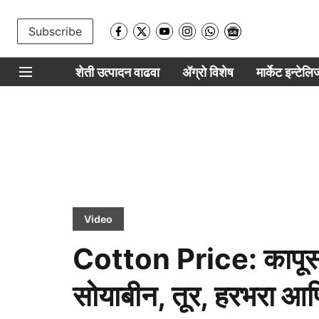
Subscribe
शेती उत्पादन वाढवा
ॲग्रो विशेष
मार्केट इन्टेल
Video
Cotton Price: कापूस
सोयाबीन, तूर, हरभरा आण