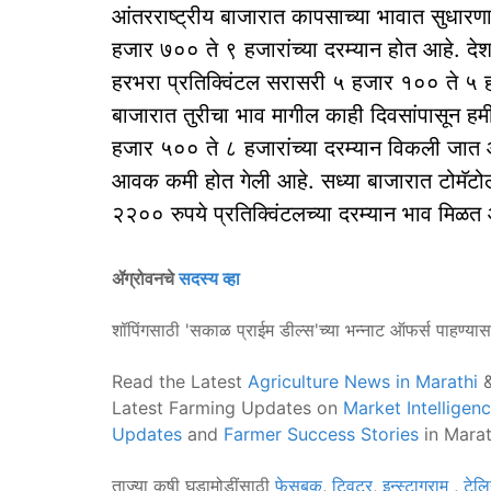
आंतरराष्ट्रीय बाजारात कापसाच्या भावात सुधारण
हजार ७०० ते ९ हजारांच्या दरम्यान होत आहे. द
हरभरा प्रतिक्विंटल सरासरी ५ हजार १०० ते ५ ह
बाजारात तुरीचा भाव मागील काही दिवसांपासून ह
हजार ५०० ते ८ हजारांच्या दरम्यान विकली जात 
आवक कमी होत गेली आहे. सध्या बाजारात टोमॅटोल
२२०० रुपये प्रतिक्विंटलच्या दरम्यान भाव मिळत
ॲग्रोवनचे
सदस्य व्हा
शॉपिंगसाठी 'सकाळ प्राईम डील्स'च्या भन्नाट ऑफर्स पाहण्या
Read the Latest
Agriculture News in Marathi
&
Latest Farming Updates on
Market Intelligen
Updates
and
Farmer Success Stories
in Marat
ताज्या कृषी घडामोडींसाठी
फेसबुक
,
ट्विटर
,
इन्स्टाग्राम
,
टेलि