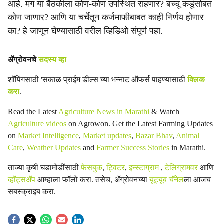
आहे. मग या बैठकीला कोण-कोण उपस्थित राहणार? बच्चू कडूंसोबत
a
कोण जाणार? आणि या चर्चेतून कर्जमाफीबाबत काही निर्णय होणार
का? हे जाणून घेण्यासाठी वरील व्हिडिओ संपूर्ण पहा.
l
s
ॲग्रोवनचे
सदस्य व्हा
h
शॉपिंगसाठी 'सकाळ प्राईम डील्स'च्या भन्नाट ऑफर्स पाहण्यासाठी
क्लिक
करा
.
a
Read the Latest
Agriculture News in Marathi
& Watch
r
Agriculture videos
on Agrowon. Get the Latest Farming Updates
e
on
Market Intelligence
,
Market updates
,
Bazar Bhav
,
Animal
Care
,
Weather Updates
and
Farmer Success Stories
in Marathi.
ताज्या कृषी घडामोडींसाठी
फेसबुक
,
ट्विटर
,
इन्स्टाग्राम
,
टेलिग्रामवर
आणि
व्हॉट्सॲप
आम्हाला फॉलो करा. तसेच, ॲग्रोवनच्या
यूट्यूब चॅनेल
ला आजच
सबस्क्राइब करा.