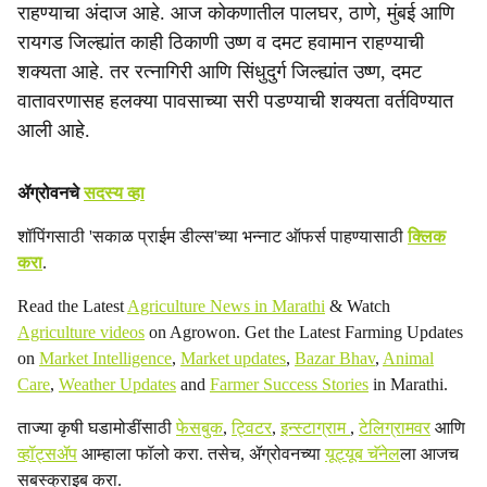
राहण्याचा अंदाज आहे. आज कोकणातील पालघर, ठाणे, मुंबई आणि
c
रायगड जिल्ह्यांत काही ठिकाणी उष्ण व दमट हवामान राहण्याची
शक्यता आहे. तर रत्नागिरी आणि सिंधुदुर्ग जिल्ह्यांत उष्ण, दमट
i
वातावरणासह हलक्या पावसाच्या सरी पडण्याची शक्यता वर्तविण्यात
a
आली आहे.
l
ॲग्रोवनचे
सदस्य व्हा
s
शॉपिंगसाठी 'सकाळ प्राईम डील्स'च्या भन्नाट ऑफर्स पाहण्यासाठी
क्लिक
h
करा
.
a
Read the Latest
Agriculture News in Marathi
& Watch
Agriculture videos
on Agrowon. Get the Latest Farming Updates
r
on
Market Intelligence
,
Market updates
,
Bazar Bhav
,
Animal
e
Care
,
Weather Updates
and
Farmer Success Stories
in Marathi.
ताज्या कृषी घडामोडींसाठी
फेसबुक
,
ट्विटर
,
इन्स्टाग्राम
,
टेलिग्रामवर
आणि
व्हॉट्सॲप
आम्हाला फॉलो करा. तसेच, ॲग्रोवनच्या
यूट्यूब चॅनेल
ला आजच
सबस्क्राइब करा.