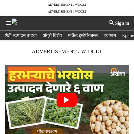
ADVERTISEMENT / WIDGET
ADVERTISEMENT / WIDGET
Sign in
H
शेती उत्पादन वाढवा
ॲग्रो विशेष
मार्केट इन्टेलिजन्स
हवामान
Epape
e
a
ADVERTISEMENT / WIDGET
d
e
r
m
e
n
u
i
t
e
m
s