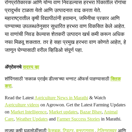
रोगप्रतिकारक आणि योग्य वाण निवडल्यास हरभरा पिकातील रोगांचा
a
प्रादुर्भाव टाळता येतो आणि उत्पादनात वाढ करता येते.
महाराष्ट्रातील कृषी विद्यापीठांनी हवामान, जमिनीचा प्रकार आणि
l
पाण्याच्या उपलब्धतेनुसार सुधारित हरभरा वाण विकसित केले आहेत.
s
या वाणांची निवड केल्यास शेतकरी उत्पादन खर्च कमी करून अधिक
नफा मिळवू शकतात. तर हे सहा प्रमुख हरभरा वाण कोणते आहेत, हे
h
जाणून घेण्यासाठी वरील व्हिडिओ संपूर्ण पहा.
a
r
ॲग्रोवनचे
सदस्य व्हा
e
शॉपिंगसाठी 'सकाळ प्राईम डील्स'च्या भन्नाट ऑफर्स पाहण्यासाठी
क्लिक
करा
.
Read the Latest
Agriculture News in Marathi
& Watch
Agriculture videos
on Agrowon. Get the Latest Farming Updates
on
Market Intelligence
,
Market updates
,
Bazar Bhav
,
Animal
Care
,
Weather Updates
and
Farmer Success Stories
in Marathi.
ताज्या कृषी घडामोडींसाठी
फेसबुक
,
ट्विटर
,
इन्स्टाग्राम
,
टेलिग्रामवर
आणि