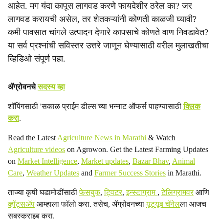
आहेत. मग यंदा कापूस लागवड करणे फायदेशीर ठरेल का? जर
i
लागवड करायची असेल, तर शेतकऱ्यांनी कोणती काळजी घ्यावी?
a
कमी पावसात चांगले उत्पादन देणारे कापसाचे कोणते वाण निवडावेत?
या सर्व प्रश्नांची सविस्तर उत्तरे जाणून घेण्यासाठी वरील मुलाखतीचा
l
व्हिडिओ संपूर्ण पहा.
s
h
ॲग्रोवनचे
सदस्य व्हा
a
शॉपिंगसाठी 'सकाळ प्राईम डील्स'च्या भन्नाट ऑफर्स पाहण्यासाठी
क्लिक
करा
.
r
Read the Latest
Agriculture News in Marathi
& Watch
e
Agriculture videos
on Agrowon. Get the Latest Farming Updates
on
Market Intelligence
,
Market updates
,
Bazar Bhav
,
Animal
Care
,
Weather Updates
and
Farmer Success Stories
in Marathi.
ताज्या कृषी घडामोडींसाठी
फेसबुक
,
ट्विटर
,
इन्स्टाग्राम
,
टेलिग्रामवर
आणि
व्हॉट्सॲप
आम्हाला फॉलो करा. तसेच, ॲग्रोवनच्या
यूट्यूब चॅनेल
ला आजच
सबस्क्राइब करा.