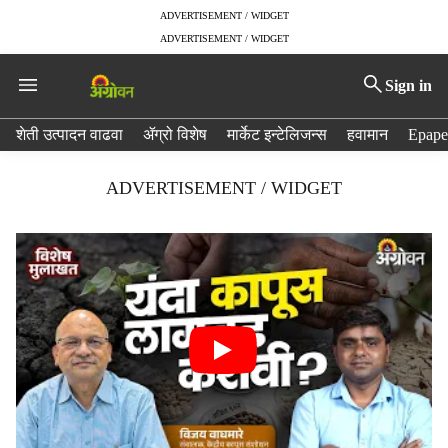
ADVERTISEMENT / WIDGET
ADVERTISEMENT / WIDGET
Sign in
H
शेती उत्पादन वाढवा
ॲग्रो विशेष
मार्केट इन्टेलिजन्स
हवामान
Epape
e
a
ADVERTISEMENT / WIDGET
d
e
r
m
e
n
u
i
t
e
m
s