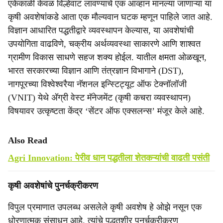
एकेकाळी केवळ विल्हेवाट लावण्याचे एक आव्हान मानल्या जाणाऱ्या या
कृषी अवशेषांकडे आता एक मौल्यवान घटक म्हणून पाहिले जात आहे.
विज्ञान आधारित पद्धतीद्वारे व्यवस्थापन केल्यास, या अवशेषांची
उपयोगिता वाढविणे, चक्रीय अर्थव्यवस्था साकारणे आणि शाश्वत
ग्रामीण विकास साधणे सहज शक्य होईल. यातील क्षमता ओळखून,
भारत सरकारच्या विज्ञान आणि तंत्रज्ञान विभागाने (DST),
नागपूरच्या विश्वेश्वरैया नॅशनल इन्स्टिट्यूट ऑफ टेक्नॉलॉजी
(VNIT) येथे अ‍ॅग्री वेस्ट मॅनेजमेंट (कृषी कचरा व्यवस्थापन)
विषयावर उत्कृष्टता केंद्र ‘सेंटर ऑफ एक्सलन्स’ मंजूर केले आहे.
Also Read
Agri Innovation: पेरीव धान पद्धतीला शेतकऱ्यांची वाढती पसंती
कृषी अवशेषांचे पुनर्चक्रीकरण
विपुल प्रमाणात उपलब्ध असलेले कृषी अवशेष हे ओझे नसून एक
धोरणात्मक संसाधन आहे. त्यांचे पद्धतशीर पुनर्चक्रीकरण