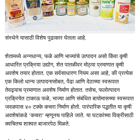
e
म्हणून पाहिले जात आहे. विज्ञान-आधारित पद्धतीद्वारे व्यवस्थापन
केल्यास या अवशेषांची उपयोगिता वाढविणे, चक्रिय अर्थव्यवस्था
साकारणे आणि शाश्वत ग्रामीण विकास साधणे सहज शक्य होईल.
नागपूर येथील विश्वेश्वरैया नॅशनल इन्स्टिट्यूट ऑफ टेक्नॉलॉजी या
संस्थेने यासाठी विशेष पुढाकार घेतला आहे.
शेतामध्ये अन्नधान्य, फळे आणि भाज्यांचे उत्पादन असो किंवा कृषी
आधारित प्रक्रिया उद्योग, शेत पातळीवर मोठ्या प्रमाणात कृषी
अवशेष तयार होतात. एक सर्वसाधारण नियम असा आहे, की प्रत्येक
एक किलो धान्य उत्पादनासोबत, पेंढा आणि देठाच्या स्वरूपात
तेवढ्याच प्रमाणात अवशेष निर्माण होतात. तसेच, फलोत्पादन
प्रक्रियेत टाकाऊ फळे, भाज्या आणि संबंधित बायोमासच्या स्वरूपात
जवळपास ४० टक्के कचरा निर्माण होतो. पारंपारिक पद्धतीत या कृषी
अवशेषांकडे ‘कचरा’ म्हणूनच पाहिले जाते. या घटकांच्या विक्रीसाठी
क्वचितच शाश्वत बाजारपेठ मिळते.