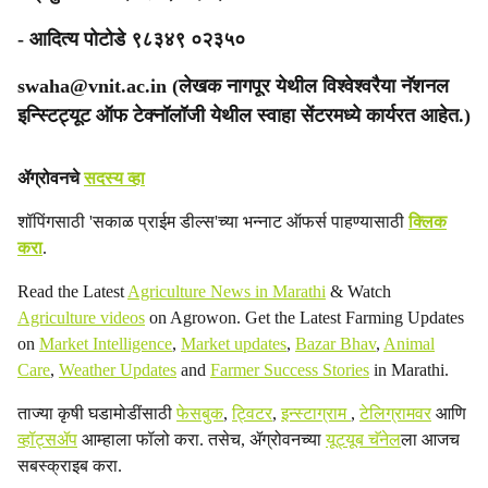
- आदित्य पोटोडे ९८३४९ ०२३५०
swaha@vnit.ac.in (लेखक नागपूर येथील विश्वेश्वरैया नॅशनल
इन्स्टिट्यूट ऑफ टेक्नॉलॉजी येथील स्वाहा सेंटरमध्ये कार्यरत आहेत.)
ॲग्रोवनचे
सदस्य व्हा
शॉपिंगसाठी 'सकाळ प्राईम डील्स'च्या भन्नाट ऑफर्स पाहण्यासाठी
क्लिक
करा
.
Read the Latest
Agriculture News in Marathi
& Watch
Agriculture videos
on Agrowon. Get the Latest Farming Updates
on
Market Intelligence
,
Market updates
,
Bazar Bhav
,
Animal
Care
,
Weather Updates
and
Farmer Success Stories
in Marathi.
ताज्या कृषी घडामोडींसाठी
फेसबुक
,
ट्विटर
,
इन्स्टाग्राम
,
टेलिग्रामवर
आणि
व्हॉट्सॲप
आम्हाला फॉलो करा. तसेच, ॲग्रोवनच्या
यूट्यूब चॅनेल
ला आजच
सबस्क्राइब करा.