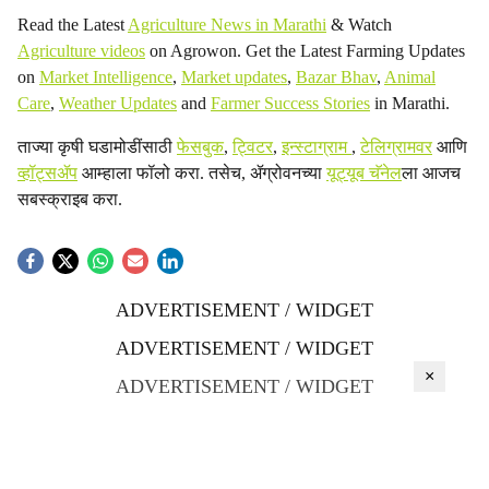
Read the Latest
Agriculture News in Marathi
& Watch
Agriculture videos
on Agrowon. Get the Latest Farming Updates
on
Market Intelligence
,
Market updates
,
Bazar Bhav
,
Animal
Care
,
Weather Updates
and
Farmer Success Stories
in Marathi.
ताज्या कृषी घडामोडींसाठी
फेसबुक
,
ट्विटर
,
इन्स्टाग्राम
,
टेलिग्रामवर
आणि
व्हॉट्सॲप
आम्हाला फॉलो करा. तसेच, ॲग्रोवनच्या
यूट्यूब चॅनेल
ला आजच
सबस्क्राइब करा.
ADVERTISEMENT / WIDGET
ADVERTISEMENT / WIDGET
×
ADVERTISEMENT / WIDGET