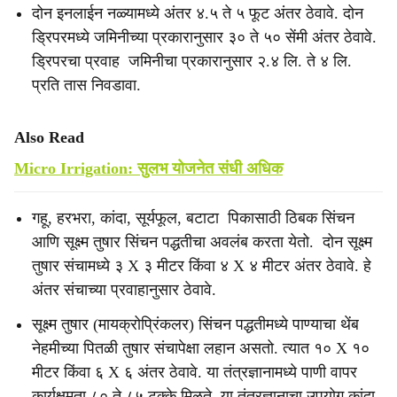
दोन इनलाईन नळ्यामध्ये अंतर ४.५ ते ५ फूट अंतर ठेवावे. दोन
ड्रिपरमध्ये जमिनीच्या प्रकारानुसार ३० ते ५० सेंमी अंतर ठेवावे.
ड्रिपरचा प्रवाह जमिनीचा प्रकारानुसार २.४ लि. ते ४ लि.
प्रति तास निवडावा.
Also Read
Micro Irrigation: सुलभ योजनेत संधी अधिक
गहू, हरभरा, कांदा, सूर्यफूल, बटाटा पिकासाठी ठिबक सिंचन
आणि सूक्ष्म तुषार सिंचन पद्धतीचा अवलंब करता येतो. दोन सूक्ष्म
तुषार संचामध्ये ३ X ३ मीटर किंवा ४ X ४ मीटर अंतर ठेवावे. हे
अंतर संचाच्या प्रवाहानुसार ठेवावे.
सूक्ष्म तुषार (मायक्रोप्रिंकलर) सिंचन पद्धतीमध्ये पाण्याचा थेंब
नेहमीच्या पितळी तुषार संचापेक्षा लहान असतो. त्यात १० X १०
मीटर किंवा ६ X ६ अंतर ठेवावे. या तंत्रज्ञानामध्ये पाणी वापर
कार्यक्षमता ८० ते ८५ टक्के मिळते. या तंत्रज्ञानाचा उपयोग कांदा,