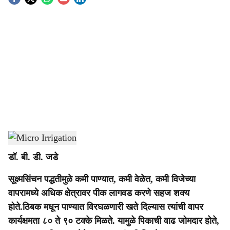
S
o
c
i
a
l
s
Micro Irrigation
-
Agrowon
h
डॉ. बी. डी. जडे
a
सूक्ष्मसिंचन पद्धतीमुळे कमी पाण्यात, कमी वेळेत, कमी विजेच्या
r
वापरामध्ये अधिक क्षेत्रावर पीक लागवड करणे सहज शक्य
e
होते.ठिबक मधून पाण्यात विरघळणारी खते दिल्यास त्यांची वापर
कार्यक्षमता ८० ते ९० टक्के मिळते. यामुळे पिकाची वाढ जोमदार होते,