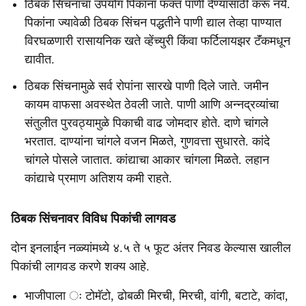
ठिबक सिंचनाचा उपयोग पिकांना फक्त पाणी देण्यासाठी करू नये.
पिकांना ज्यावेळी ठिबक सिंचन पद्धतीने पाणी द्याल तेव्हा पाण्यात
विरघळणारी रासायनिक खते व्हेंच्युरी किंवा फर्टिलायझर टॅंकमधून
द्यावीत.
ठिबक सिंचनामुळे सर्व रोपांना सारखे पाणी दिले जाते. जमीन
कायम वाफसा अवस्थेत ठेवली जाते. पाणी आणि अन्नद्रव्यांचा
संतुलीत पुरवठ्यामुळे पिकाची वाढ जोमदार होते. दाणे चांगले
भरतात. दाण्यांना चांगले वजन मिळते, गुणवत्ता सुधारते. कांदे
चांगले पोसले जातात. कांद्याचा आकार चांगला मिळते. लहान
कांद्याचे प्रमाण अतिशय कमी राहते.
ठिबक सिंचनावर विविध पिकांची लागवड
दोन इनलाईन नळ्यांमध्ये ४.५ ते ५ फूट अंतर निवड केल्यास खालील
पिकांची लागवड करणे शक्य आहे.
भाजीपाला ः टोमॅटो, ढोबळी मिरची, मिरची, वांगी, बटाटे, कांदा,