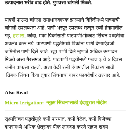
उत्पादनात भरीव वाढ होते. गुणवत्ता चांगली मिळते.
यावर्षी पाऊस चांगला समाधानकारक झाल्याने विहिरीमध्ये पाण्याची
चांगली उपलब्धता आहे. पाणी भरपूर उपलब्ध म्हणून रब्बी हंगामातील
गहू,
हरभरा
, कांदा, मका पिकांसाठी पाटपाणी/मोकाट सिंचन पध्दतीचा
अवलंब करू नये. पाटपाणी पद्धतीमध्ये पिकांना पाणी देण्याऐवजी
जमिनीस पाणी दिले जाते. खूप पाणी दिले म्हणजे अधिक उत्पादन
मिळते असा गैरसमज आहे. पाटपाणी पद्धतीमध्ये फक्त ३ ते ४ दिवस
जमीन वाफसा राहतो. अशा वेळी रब्बी हंगामातील पिकांच्यासाठी
ठिबक सिंचन किंवा तुषार सिंचनाचा वापर फायदेशीर ठरणार आहे.
Also Read
Micro Irrigation: ‘सूक्ष्म सिंचन’साठी इंदापुरात मोहीम
सूक्ष्मसिंचन पद्धतीमुळे कमी पाण्यात, कमी वेळेत, कमी विजेच्या
वापरामध्ये अधिक क्षेत्रावर पीक लागवड करणे सहज शक्य