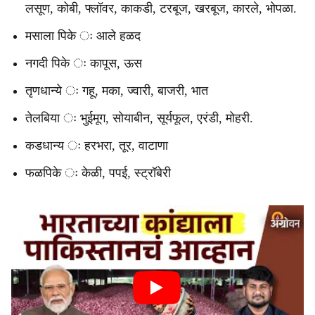
लसूण, कोबी, फ्लॉवर, काकडी, टरबूज, खरबूज, कारले, भोपळा.
मसाला पिके ः आले हळद
नगदी पिके ः कापूस, ऊस
तृणधान्ये ः गहू, मका, ज्वारी, बाजरी, भात
तेलबिया ः भुईमूग, सोयाबीन, सूर्यफूल, एरंडी, मोहरी.
कडधान्य ः हरभरा, तूर, वाटाणा
फळपिके ः केळी, पपई, स्ट्रॉबेरी